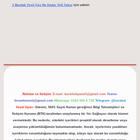
1 Bardak Yeşil Çay Ne Kadar Yağ Yakar
için
admin
elexbet güncel adresi
https://tulipbett.net/
Reklam ve İletişim:
E-mail:
backlinkpaneli@gmail.com
Teams:
forumhizmeti@gmail.com
Whatsapp: 0262 606 0 726
Telegram: @karabul
Yasal Uyarı:
Sitemiz, 5651 Sayılı Kanun gereğince Bilgi Teknolojileri ve
İletişim Kurumu (BTK) tarafından onaylanmış bir Yer Sağlayıcı olarak hizmet
vermektedir. Bu nedenle, sitedeki içerikleri proaktif olarak denetleme veya
araştırma yükümlülüğümüz bulunmamaktadır. Ancak, üyelerimiz yazdıkları
içeriklerin sorumluluğunu taşımakta olup, siteye üye olarak bu sorumluluğu
kabul etmiş sayılırlar. Bu internet sitesi, herhangi bir marka, kurum veya