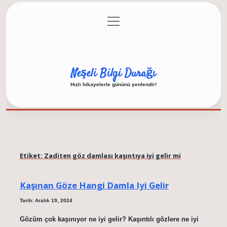
menüyü
Anasayfa
Gizlilik Politikası
Yasal Uyarı
aç
Hakkımızda
Neşeli Bilgi Durağı
Hızlı hikayelerle gününü şenlendir!
Etiket:
Zaditen göz damlası kaşıntıya iyi gelir mi
Kaşınan Göze Hangi Damla Iyi Gelir
Tarih: Aralık 19, 2024
Gözüm çok kaşınıyor ne iyi gelir? Kaşıntılı gözlere ne iyi