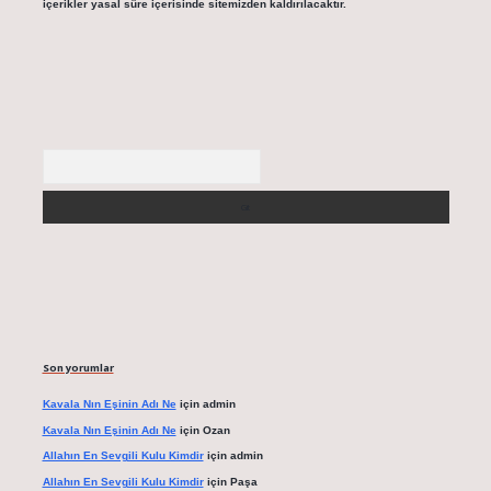
içerikler yasal süre içerisinde sitemizden kaldırılacaktır.
Arama
Son yorumlar
Kavala Nın Eşinin Adı Ne
için
admin
Kavala Nın Eşinin Adı Ne
için
Ozan
Allahın En Sevgili Kulu Kimdir
için
admin
Allahın En Sevgili Kulu Kimdir
için
Paşa