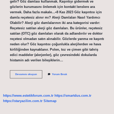
gelir? Göz damlası kullanmak. Kaşıntıyı gidermek ve
gözlerin kurumasını önlemek için kontakt lenslere ara
vermek. Daha fazla makale…•8 Kas 2023 Göz kaşıntısı için
damla reçetesiz alınır mı? Alerji Damlaları Nasıl Yardımcı
Olabilir? Alerji göz damlalarının iki ana kategorisi vardır:
Reçetesiz satılan alerji göz damlaları. Bu ürünler, reçetesiz
satılan (OTC) göz damlaları olarak da adlandırılır ve doktor
reçetesi olmadan satın alınabilir. Gözlerde yanma ve kaşıntı
neden olur? Göz kaşıntısı çoğunlukla alerjilerden ve hava
kirliliğinden kaynaklanır. Polen, toz ve çimen gibi tahriş
edici maddeler (alerjenler), göz çevresindeki dokularda
histamin adı verilen bileşiklerin…
Kaşınan
Devamını okuyun
Yorum Bırak
Göze
Hangi
Damla
Iyi
Gelir
https://www.estetikforum.com.tr
https://smartdus.com.tr
https://staryazilim.com.tr
Sitemap