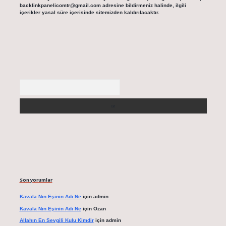
backlinkpanelicomtr@gmail.com
adresine bildirmeniz halinde, ilgili
içerikler yasal süre içerisinde sitemizden kaldırılacaktır.
Arama
Son yorumlar
Kavala Nın Eşinin Adı Ne
için
admin
Kavala Nın Eşinin Adı Ne
için
Ozan
Allahın En Sevgili Kulu Kimdir
için
admin