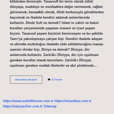
kökünden türemiştir. Tasavvufî bir terim olarak zühd;
dünyaya, maddeye ve menfaatlere değer vermemek, rağbet
görmemek, kanaatkâr olmak, Allah korkusuyla günahlardan
kaçınmak ve ibadete kendini adamak anlamlarında
kullanılır. Dinde Sofi ne demek? İslam’ın zahiri ve batıni
kuralları çerçevesinde yaşanan manevi ve içsel yaşam
biçimi. Tasavvuf yaşam biçimini benimseyen ve bu şekilde
Tanrı’ya yakınlaşmaya çalışan kişi. Kendini ibadete adayan
ve ahirette mutluluğun ibadetle elde edilebileceğine inanan
samimi dindar kişi. Diniye ne demek? Dîniyye, din
anlamında kullanılır. Zarûrât-ı Dîniyye, din için uyulması
gereken kurallar olarak tanımlanır. Zarûrât-ı Dîniyye,
uyulması gereken mutlak ilkelerdir ve akıl yürütmede…
Iktiza
Devamını okuyun
6 Yorum
Ne
Demek
Din
https://www.estetikforum.com.tr
https://smartdus.com.tr
https://staryazilim.com.tr
Sitemap