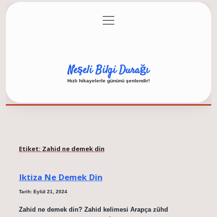
menüyü
Anasayfa
Gizlilik Politikası
Yasal Uyarı
aç
Hakkımızda
Neşeli Bilgi Durağı
Hızlı hikayelerle gününü şenlendir!
Etiket:
Zahid ne demek din
Iktiza Ne Demek Din
Tarih: Eylül 21, 2024
Zahid ne demek din? Zahid kelimesi Arapça zühd