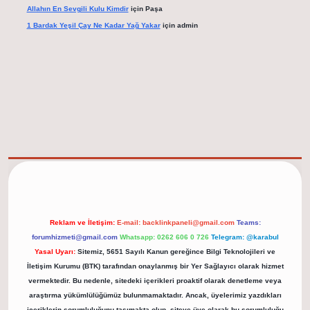
Allahın En Sevgili Kulu Kimdir
için
Paşa
1 Bardak Yeşil Çay Ne Kadar Yağ Yakar
için
admin
elexbet güncel adresi
https://tulipbett.net/
Reklam ve İletişim:
E-mail:
backlinkpaneli@gmail.com
Teams:
forumhizmeti@gmail.com
Whatsapp: 0262 606 0 726
Telegram: @karabul
Yasal Uyarı:
Sitemiz, 5651 Sayılı Kanun gereğince Bilgi Teknolojileri ve
İletişim Kurumu (BTK) tarafından onaylanmış bir Yer Sağlayıcı olarak hizmet
vermektedir. Bu nedenle, sitedeki içerikleri proaktif olarak denetleme veya
araştırma yükümlülüğümüz bulunmamaktadır. Ancak, üyelerimiz yazdıkları
içeriklerin sorumluluğunu taşımakta olup, siteye üye olarak bu sorumluluğu