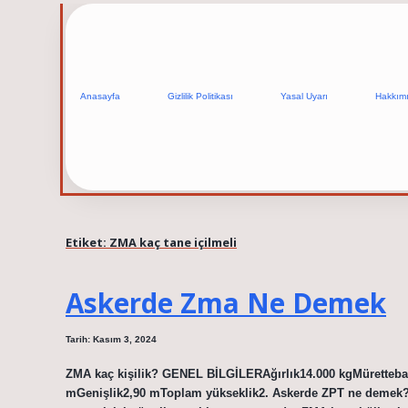
Anasayfa
Gizlilik Politikası
Yasal Uyarı
Hakkım
Etiket:
ZMA kaç tane içilmeli
Askerde Zma Ne Demek
Tarih: Kasım 3, 2024
ZMA kaç kişilik? GENEL BİLGİLERAğırlık14.000 kgMürettebat
mGenişlik2,90 mToplam yükseklik2. Askerde ZPT ne demek? Z