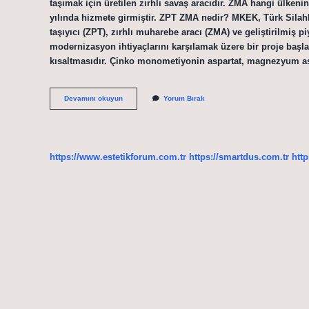
taşımak için üretilen zırhlı savaş aracıdır. ZMA hangi ülkenin
yılında hizmete girmiştir. ZPT ZMA nedir? MKEK, Türk Silahlı
taşıyıcı (ZPT), zırhlı muharebe aracı (ZMA) ve geliştirilmiş
modernizasyon ihtiyaçlarını karşılamak üzere bir proje baş
kısaltmasıdır. Çinko monometiyonin aspartat, magnezyum a
Askerde
Devamını okuyun
Yorum Bırak
Zma
Ne
Demek
https://www.estetikforum.com.tr
https://smartdus.com.tr
http