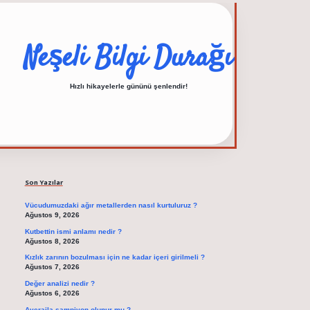
Neşeli Bilgi Durağı
Hızlı hikayelerle gününü şenlendir!
Sidebar
elexbet güncel adres
Son Yazılar
Vücudumuzdaki ağır metallerden nasıl kurtuluruz ?
Ağustos 9, 2026
Kutbettin ismi anlamı nedir ?
Ağustos 8, 2026
Kızlık zarının bozulması için ne kadar içeri girilmeli ?
Ağustos 7, 2026
Değer analizi nedir ?
Ağustos 6, 2026
Averajla şampiyon olunur mu ?