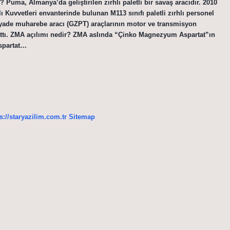
? Puma, Almanya’da geliştirilen zırhlı paletli bir savaş aracıdır. 2010
 Kuvvetleri envanterinde bulunan M113 sınıfı paletli zırhlı personel
 piyade muharebe aracı (GZPT) araçlarının motor ve transmisyon
lattı. ZMA açılımı nedir? ZMA aslında “Çinko Magnezyum Aspartat”ın
spartat…
s://staryazilim.com.tr
Sitemap