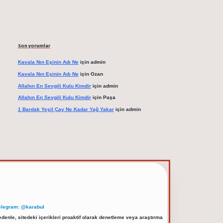
Son yorumlar
Kavala Nın Eşinin Adı Ne
için
admin
Kavala Nın Eşinin Adı Ne
için
Ozan
Allahın En Sevgili Kulu Kimdir
için
admin
Allahın En Sevgili Kulu Kimdir
için
Paşa
1 Bardak Yeşil Çay Ne Kadar Yağ Yakar
için
admin
elegram: @karabul
denle, sitedeki içerikleri proaktif olarak denetleme veya araştırma