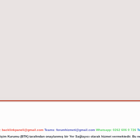
l:
backlinkpaneli@gmail.com
Teams:
forumhizmeti@gmail.com
Whatsapp: 0262 606 0 726
T
etişim Kurumu (BTK) tarafından onaylanmış bir Yer Sağlayıcı olarak hizmet vermektedir. Bu ne