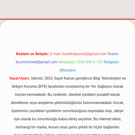
net/
Reklam ve İletişim:
E-mail:
backlinkpaneli@gmail.com
Teams:
forumhizmeti@gmail.com
Whatsapp: 0262 606 0 726
Telegram:
@karabul
Yasal Uyarı:
Sitemiz, 5651 Sayılı Kanun gereğince Bilgi Teknolojileri ve
İletişim Kurumu (BTK) tarafından onaylanmış bir Yer Sağlayıcı olarak
hizmet vermektedir. Bu nedenle, sitedeki içerikleri proaktif olarak
denetleme veya araştırma yükümlülüğümüz bulunmamaktadır. Ancak,
üyelerimiz yazdıkları içeriklerin sorumluluğunu taşımakta olup, siteye
üye olarak bu sorumluluğu kabul etmiş sayılırlar. Bu internet sitesi,
herhangi bir marka, kurum veya şahıs şirketi ile hiçbir bağlantısı