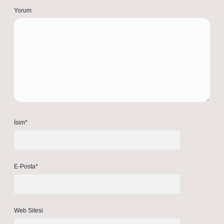
Yorum
İsim*
E-Posta*
Web Sitesi