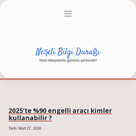
menüyü
Anasayfa
Gizlilik Politikası
Yasal Uyarı
aç
Hakkımızda
Neşeli Bilgi Durağı
Hızlı hikayelerle gününü şenlendir!
2025’te %90 engelli aracı kimler
kullanabilir ?
Tarih: Mart 27, 2026