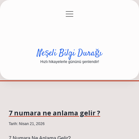
menüyü
Anasayfa
Gizlilik Politikası
Yasal Uyarı
aç
Hakkımızda
Neşeli Bilgi Durağı
Hızlı hikayelerle gününü şenlendir!
7 numara ne anlama gelir ?
Tarih: Nisan 21, 2026
7 Numara Ne Anlama Gelir?