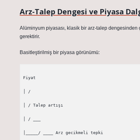
Arz-Talep Dengesi ve Piyasa Da
Alüminyum piyasası, klasik bir arz-talep dengesinden ço
gerektirir.
Basitleştirilmiş bir piyasa görünümü:
Fiyat

│ /

│ / Talep artışı

│ / ___

│_____/ ____ Arz gecikmeli tepki
