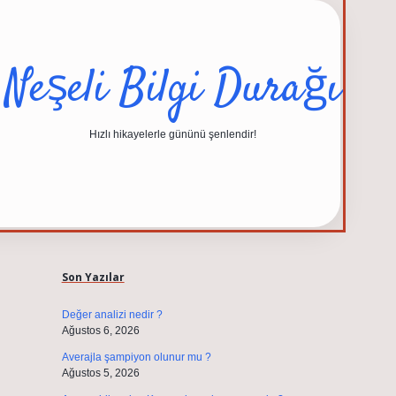
Neşeli Bilgi Durağı
Hızlı hikayelerle gününü şenlendir!
Sidebar
elexbet güncel adresi
https://tulipbett.n
Son Yazılar
Değer analizi nedir ?
Ağustos 6, 2026
Averajla şampiyon olunur mu ?
Ağustos 5, 2026