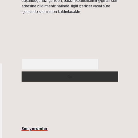
düşündüğünüz içerikleri,
backlinkpanelicomtr@gmail.com
adresine bildirmeniz halinde, ilgili içerikler yasal süre
içerisinde sitemizden kaldırılacaktır.
Arama
Son yorumlar