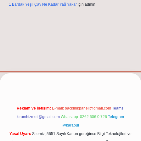
1 Bardak Yeşil Çay Ne Kadar Yağ Yakar
için
admin
elexbet güncel adresi
https://tulipbett.net/
Reklam ve İletişim:
E-mail:
backlinkpaneli@gmail.com
Teams:
forumhizmeti@gmail.com
Whatsapp: 0262 606 0 726
Telegram:
@karabul
Yasal Uyarı:
Sitemiz, 5651 Sayılı Kanun gereğince Bilgi Teknolojileri ve