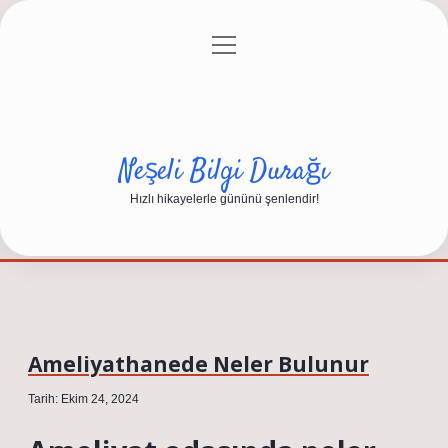
menüyü
Anasayfa
Gizlilik Politikası
Yasal Uyarı
aç
Hakkımızda
Neşeli Bilgi Durağı
Hızlı hikayelerle gününü şenlendir!
Ameliyathanede Neler Bulunur
Tarih: Ekim 24, 2024