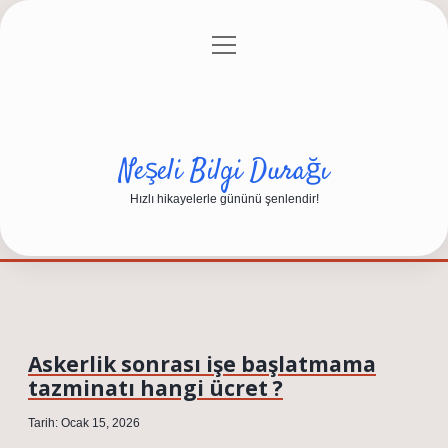
menüyü
Anasayfa
Gizlilik Politikası
Yasal Uyarı
aç
Hakkımızda
Neşeli Bilgi Durağı
Hızlı hikayelerle gününü şenlendir!
Askerlik sonrası işe başlatmama
tazminatı hangi ücret ?
Tarih: Ocak 15, 2026