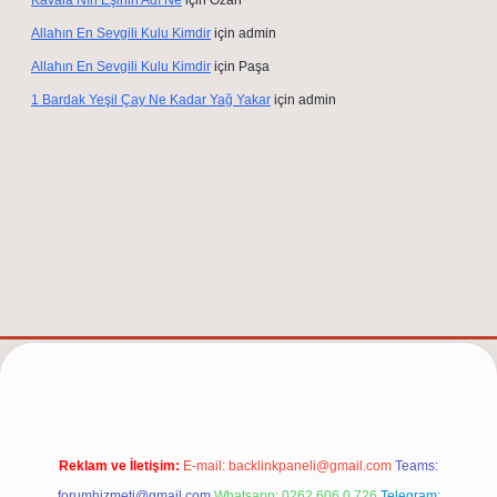
Kavala Nın Eşinin Adı Ne
için
Ozan
Allahın En Sevgili Kulu Kimdir
için
admin
Allahın En Sevgili Kulu Kimdir
için
Paşa
1 Bardak Yeşil Çay Ne Kadar Yağ Yakar
için
admin
lexbet güncel adresi
https://tulipbett.net/
Reklam ve İletişim:
E-mail:
backlinkpaneli@gmail.com
Teams:
forumhizmeti@gmail.com
Whatsapp: 0262 606 0 726
Telegram: