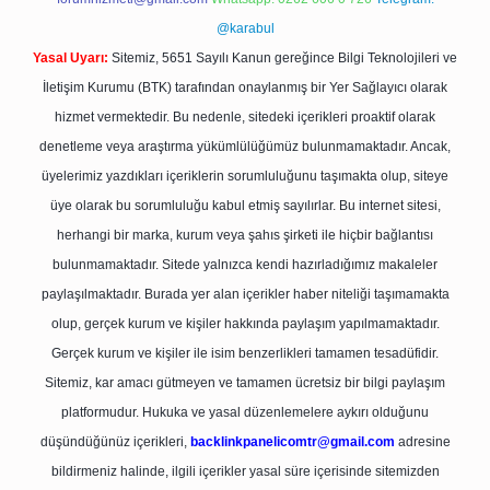
@karabul
Yasal Uyarı:
Sitemiz, 5651 Sayılı Kanun gereğince Bilgi Teknolojileri ve
İletişim Kurumu (BTK) tarafından onaylanmış bir Yer Sağlayıcı olarak
hizmet vermektedir. Bu nedenle, sitedeki içerikleri proaktif olarak
denetleme veya araştırma yükümlülüğümüz bulunmamaktadır. Ancak,
üyelerimiz yazdıkları içeriklerin sorumluluğunu taşımakta olup, siteye
üye olarak bu sorumluluğu kabul etmiş sayılırlar. Bu internet sitesi,
herhangi bir marka, kurum veya şahıs şirketi ile hiçbir bağlantısı
bulunmamaktadır. Sitede yalnızca kendi hazırladığımız makaleler
paylaşılmaktadır. Burada yer alan içerikler haber niteliği taşımamakta
olup, gerçek kurum ve kişiler hakkında paylaşım yapılmamaktadır.
Gerçek kurum ve kişiler ile isim benzerlikleri tamamen tesadüfidir.
Sitemiz, kar amacı gütmeyen ve tamamen ücretsiz bir bilgi paylaşım
platformudur. Hukuka ve yasal düzenlemelere aykırı olduğunu
düşündüğünüz içerikleri,
backlinkpanelicomtr@gmail.com
adresine
bildirmeniz halinde, ilgili içerikler yasal süre içerisinde sitemizden