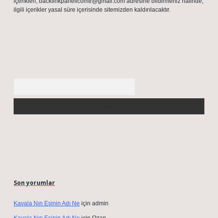
içerikleri,
backlinkpanelicomtr@gmail.com
adresine bildirmeniz halinde,
ilgili içerikler yasal süre içerisinde sitemizden kaldırılacaktır.
Arama
Son yorumlar
Kavala Nın Eşinin Adı Ne
için
admin