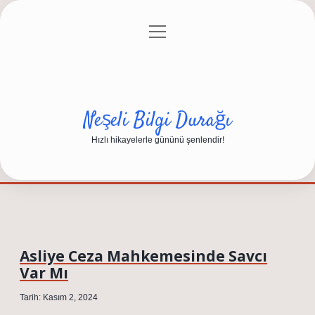
menüyü
Anasayfa
Gizlilik Politikası
Yasal Uyarı
aç
Hakkımızda
Neşeli Bilgi Durağı
Hızlı hikayelerle gününü şenlendir!
Asliye Ceza Mahkemesinde Savcı
Var Mı
Tarih: Kasım 2, 2024