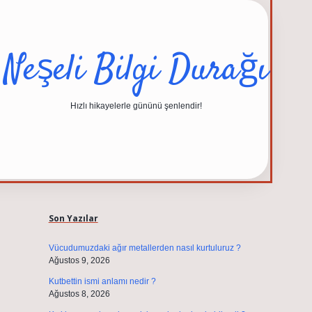
Neşeli Bilgi Durağı
Hızlı hikayelerle gününü şenlendir!
Sidebar
elexbet güncel adresi
https://tulipbett.net/
Son Yazılar
Vücudumuzdaki ağır metallerden nasıl kurtuluruz ?
Ağustos 9, 2026
Kutbettin ismi anlamı nedir ?
Ağustos 8, 2026