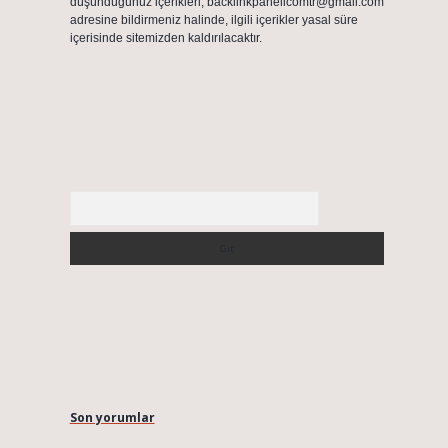
düşündüğünüz içerikleri,
backlinkpanelicomtr@gmail.com
adresine bildirmeniz halinde, ilgili içerikler yasal süre
içerisinde sitemizden kaldırılacaktır.
Arama
Son yorumlar