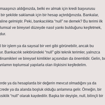
k maaşınızı aldığınızda, belki ev almak için kredi başvurusu
 bir şekilde saklamak için bir hesap açtırdığınızda. Bankalar,
ine gelmiştir. Peki, bankacılıkta “null” ne demek? Bu terimi ilk
plumsal ve bireysel düzeyde nasıl yankı bulduğunu keşfetmek,
dur.
 bir işlem ya da sayısal bir veri gibi görünebilir, ancak bu
r. Bankacılık sektöründeki “null” gibi teknik terimler, yalnızca
inamikleri ve bireysel kimlikler açısından da önemlidir. Gelin, b
lamın toplumsal yapılarla olan ilişkisini keşfedelim.
mlerde ya da hesaplarda bir değerin mevcut olmadığını ya da
ücrede ya da alanda boşluk olduğu anlamına gelir. Örneğin, bir
iklik “null” olarak kaydedilir. Başka bir deyişle, null, bilinçli bir