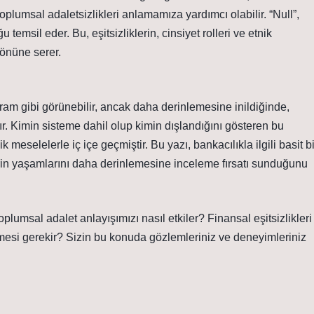
e toplumsal adaletsizlikleri anlamamıza yardımcı olabilir. “Null”,
u temsil eder. Bu, eşitsizliklerin, cinsiyet rolleri ve etnik
 önüne serer.
kavram gibi görünebilir, ancak daha derinlemesine inildiğinde,
ır. Kimin sisteme dahil olup kimin dışlandığını gösteren bu
 meselelerle iç içe geçmiştir. Bu yazı, bankacılıkla ilgili basit bi
erin yaşamlarını daha derinlemesine inceleme fırsatı sunduğunu
plumsal adalet anlayışımızı nasıl etkiler? Finansal eşitsizlikleri
enmesi gerekir? Sizin bu konuda gözlemleriniz ve deneyimleriniz