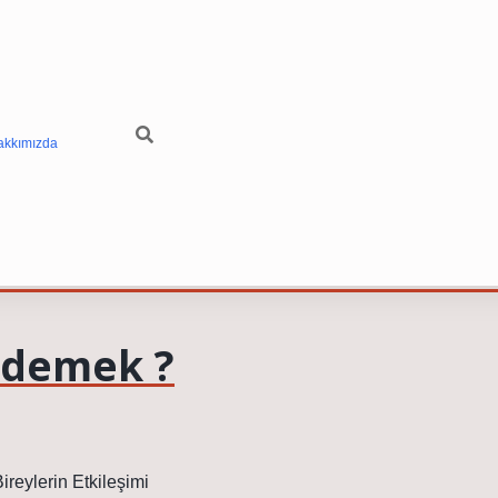
akkımızda
e demek ?
reylerin Etkileşimi