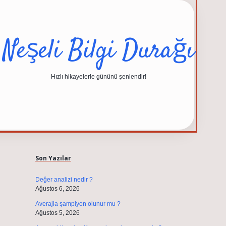
Neşeli Bilgi Durağı
Hızlı hikayelerle gününü şenlendir!
Sidebar
elexbet güncel adresi
https://tulipbett.net/
Son Yazılar
Değer analizi nedir ?
Ağustos 6, 2026
Averajla şampiyon olunur mu ?
Ağustos 5, 2026