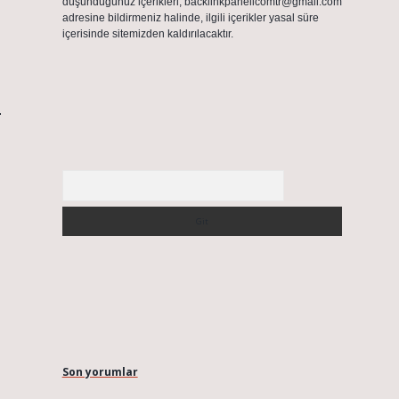
düşündüğünüz içerikleri,
backlinkpanelicomtr@gmail.com
adresine bildirmeniz halinde, ilgili içerikler yasal süre
içerisinde sitemizden kaldırılacaktır.
.
Arama
Son yorumlar