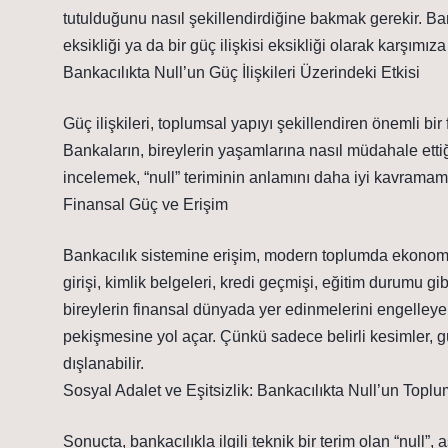
tutulduğunu nasıl şekillendirdiğine bakmak gerekir. Banka
eksikliği ya da bir güç ilişkisi eksikliği olarak karşımıza 
Bankacılıkta Null’un Güç İlişkileri Üzerindeki Etkisi
Güç ilişkileri, toplumsal yapıyı şekillendiren önemli bir
Bankaların, bireylerin yaşamlarına nasıl müdahale ettiğ
incelemek, “null” teriminin anlamını daha iyi kavramamı
Finansal Güç ve Erişim
Bankacılık sistemine erişim, modern toplumda ekonomik
girişi, kimlik belgeleri, kredi geçmişi, eğitim durumu gibi
bireylerin finansal dünyada yer edinmelerini engelleyeb
pekişmesine yol açar. Çünkü sadece belirli kesimler, gü
dışlanabilir.
Sosyal Adalet ve Eşitsizlik: Bankacılıkta Null’un Topl
Sonuçta, bankacılıkla ilgili teknik bir terim olan “null”,