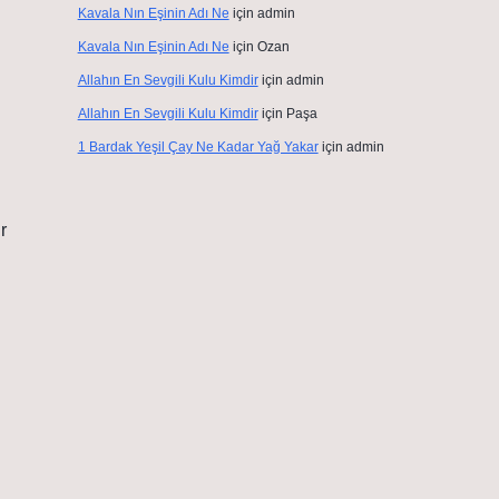
Kavala Nın Eşinin Adı Ne
için
admin
Kavala Nın Eşinin Adı Ne
için
Ozan
Allahın En Sevgili Kulu Kimdir
için
admin
Allahın En Sevgili Kulu Kimdir
için
Paşa
1 Bardak Yeşil Çay Ne Kadar Yağ Yakar
için
admin
r