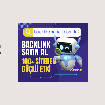
i
r
.