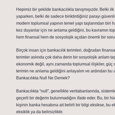
Hepimiz bir şekilde bankacılıkla tanışmışızdır. Belki il
yaparken, belki de sadece biriktirdiğiniz parayı güvenli
modern toplumsal yapının temel yapı taşlarından biri hal
kez duyanlar için ne anlama geldiğini, bu kavramın to
hem finansal hem de sosyolojik açıdan önemli bir soru
Birçok insan için bankacılık terimleri, doğrudan finansal
terimler aslında çok daha derin bir sosyolojik anlam taşı
ekonomik değil, aynı zamanda toplumsal ilişkiler, güç d
terimin ne anlama geldiğini anlayalım ve ardından bu an
Bankacılıkta Null Ne Demek?
Bankacılıkta “null”, genellikle veritabanlarında, siste
geçerli bir değerin bulunmadığını ifade eder. Bu, bir h
kişinin banka hesabına ait belirli bir bilgi eksikse, bu eks
eksiklik ya da belirsizliktir.