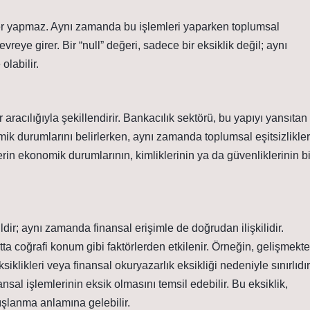
ler yapmaz. Aynı zamanda bu işlemleri yaparken toplumsal
devreye girer. Bir “null” değeri, sadece bir eksiklik değil; aynı
olabilir.
r aracılığıyla şekillendirir. Bankacılık sektörü, bu yapıyı yansıtan
mik durumlarını belirlerken, aynı zamanda toplumsal eşitsizlikler
ylerin ekonomik durumlarının, kimliklerinin ya da güvenliklerinin bi
ğildir; aynı zamanda finansal erişimle de doğrudan ilişkilidir.
tta coğrafi konum gibi faktörlerden etkilenir. Örneğin, gelişmekte
iklikleri veya finansal okuryazarlık eksikliği nedeniyle sınırlıdır
ansal işlemlerinin eksik olmasını temsil edebilir. Bu eksiklik,
dışlanma anlamına gelebilir.