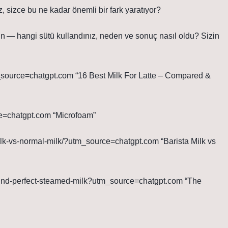
iz, sizce bu ne kadar önemli bir fark yaratıyor?
şın — hangi sütü kullandınız, neden ve sonuç nasıl oldu? Sizin
utm_source=chatgpt.com “16 Best Milk For Latte – Compared &
ce=chatgpt.com “Microfoam”
-milk-vs-normal-milk/?utm_source=chatgpt.com “Barista Milk vs
behind-perfect-steamed-milk?utm_source=chatgpt.com “The