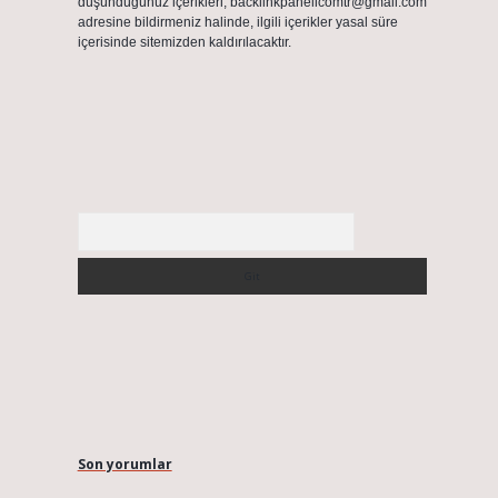
düşündüğünüz içerikleri,
backlinkpanelicomtr@gmail.com
adresine bildirmeniz halinde, ilgili içerikler yasal süre
içerisinde sitemizden kaldırılacaktır.
Arama
Son yorumlar