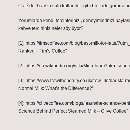
Café’de “barista sütü kullanıldı” gibi bir ifade görürsen
Yorumlarda kendi tercihlerinizi, deneyimlerinizi payla
kahve tercihiniz neler söylüyor?
[1]: https://timscoffee.com/blog/best-milk-for-latte/?
Ranked – Tim’s Coffee”
[2]: https://en.wikipedia.org/wiki/Microfoam?utm_sour
[3]: https://www.trewithendairy.co.uk/trew-life/barista
Normal Milk: What’s the Difference?”
[4]: https://clivecoffee.com/blogs/learn/the-science-
Science Behind Perfect Steamed Milk – Clive Coffee”