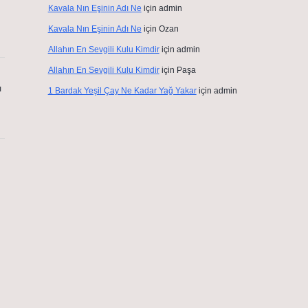
Kavala Nın Eşinin Adı Ne
için
admin
Kavala Nın Eşinin Adı Ne
için
Ozan
Allahın En Sevgili Kulu Kimdir
için
admin
Allahın En Sevgili Kulu Kimdir
için
Paşa
ı
1 Bardak Yeşil Çay Ne Kadar Yağ Yakar
için
admin