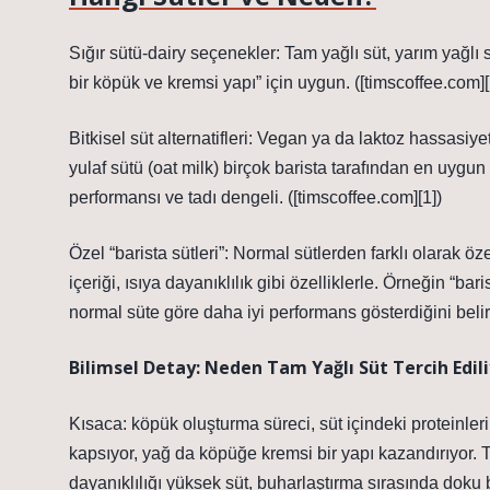
Sığır sütü‑dairy seçenekler: Tam yağlı süt, yarım yağlı s
bir köpük ve kremsi yapı” için uygun. ([timscoffee.com][
Bitkisel süt alternatifleri: Vegan ya da laktoz hassasiyet
yulaf sütü (oat milk) birçok barista tarafından en uygun
performansı ve tadı dengeli. ([timscoffee.com][1])
Özel “barista sütleri”: Normal sütlerden farklı olarak ö
içeriği, ısıya dayanıklılık gibi özelliklerle. Örneğin “bar
normal süte göre daha iyi performans gösterdiğini belirt
Bilimsel Detay: Neden Tam Yağlı Süt Tercih Edil
Kısaca: köpük oluşturma süreci, süt içindeki proteinleri
kapsıyor, yağ da köpüğe kremsi bir yapı kazandırıyor. Ta
dayanıklılığı yüksek süt, buharlaştırma sırasında doku b