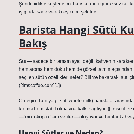
Şimdi birlikte keşfedelim, baristaların o pürüzsüz süt kö
ışığında sade ve etkileyici bir şekilde.
Barista Hangi Sütü Kul
Bakış
Süt — sadece bir tamamlayıcı değil, kahvenin karakterini
hem aroma hem doku hem de görsel tatmin açısından kri
seçilen sütün özellikleri neler? Bilime bakarsak: süt için
([timscoffee.com][1])
Örneğin: Tam yağlı süt (whole milk) baristalar arasın
kremsi hem stabil olmasına katkı sağlıyor. ([timscoffee.
—“mikroköpük” adı verilen—oluşuyor ve bunlar kahveyle 
Hangi Sütler ve Neden?