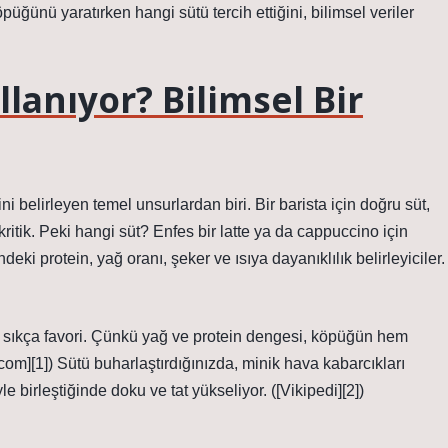
püğünü yaratırken hangi sütü tercih ettiğini, bilimsel veriler
lanıyor? Bilimsel Bir
 belirleyen temel unsurlardan biri. Bir barista için doğru süt,
tik. Peki hangi süt? Enfes bir latte ya da cappuccino için
deki protein, yağ oranı, şeker ve ısıya dayanıklılık belirleyiciler.
da sıkça favori. Çünkü yağ ve protein dengesi, köpüğün hem
com][1]) Sütü buharlaştırdığınızda, minik hava kabarcıkları
birleştiğinde doku ve tat yükseliyor. ([Vikipedi][2])