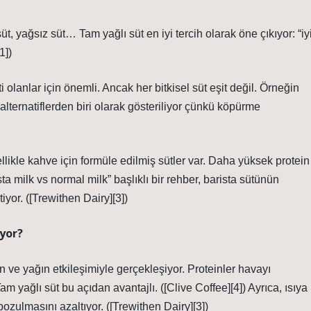
üt, yağsız süt… Tam yağlı süt en iyi tercih olarak öne çıkıyor: “iy
1])
i olanlar için önemli. Ancak her bitkisel süt eşit değil. Örneğin
 alternatiflerden biri olarak gösteriliyor çünkü köpürme
zellikle kahve için formüle edilmiş sütler var. Daha yüksek protein
ista milk vs normal milk” başlıklı bir rehber, barista sütünün
iyor. ([Trewithen Dairy][3])
iyor?
n ve yağın etkileşimiyle gerçekleşiyor. Proteinler havayı
m yağlı süt bu açıdan avantajlı. ([Clive Coffee][4]) Ayrıca, ısıya
ozulmasını azaltıyor. ([Trewithen Dairy][3])