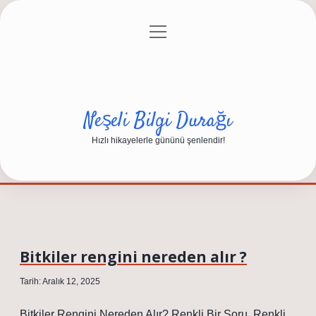
menüyü
Anasayfa
Gizlilik Politikası
Yasal Uyarı
aç
Hakkımızda
Neşeli Bilgi Durağı
Hızlı hikayelerle gününü şenlendir!
Bitkiler rengini nereden alır ?
Tarih: Aralık 12, 2025
Bitkiler Rengini Nereden Alır? Renkli Bir Soru, Renkli