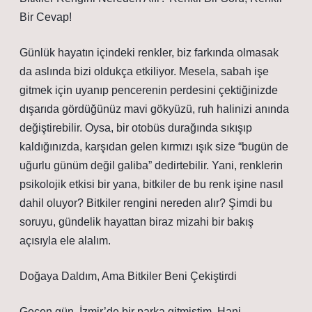
Bir Cevap!
Günlük hayatın içindeki renkler, biz farkında olmasak
da aslında bizi oldukça etkiliyor. Mesela, sabah işe
gitmek için uyanıp pencerenin perdesini çektiğinizde
dışarıda gördüğünüz mavi gökyüzü, ruh halinizi anında
değiştirebilir. Oysa, bir otobüs durağında sıkışıp
kaldığınızda, karşıdan gelen kırmızı ışık size “bugün de
uğurlu günüm değil galiba” dedirtebilir. Yani, renklerin
psikolojik etkisi bir yana, bitkiler de bu renk işine nasıl
dahil oluyor? Bitkiler rengini nereden alır? Şimdi bu
soruyu, gündelik hayattan biraz mizahi bir bakış
açısıyla ele alalım.
Doğaya Daldım, Ama Bitkiler Beni Çekiştirdi
Geçen gün, İzmir’de bir parka gitmiştim. Hani,