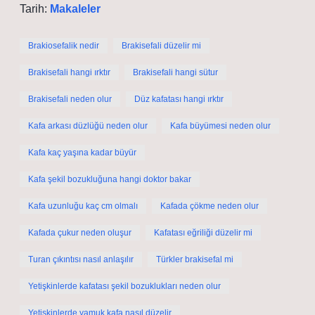
Tarih:
Makaleler
Brakiosefalik nedir
Brakisefali düzelir mi
Brakisefali hangi ırktır
Brakisefali hangi sütur
Brakisefali neden olur
Düz kafatası hangi ırktır
Kafa arkası düzlüğü neden olur
Kafa büyümesi neden olur
Kafa kaç yaşına kadar büyür
Kafa şekil bozukluğuna hangi doktor bakar
Kafa uzunluğu kaç cm olmalı
Kafada çökme neden olur
Kafada çukur neden oluşur
Kafatası eğriliği düzelir mi
Turan çıkıntısı nasıl anlaşılır
Türkler brakisefal mi
Yetişkinlerde kafatası şekil bozuklukları neden olur
Yetişkinlerde yamuk kafa nasıl düzelir