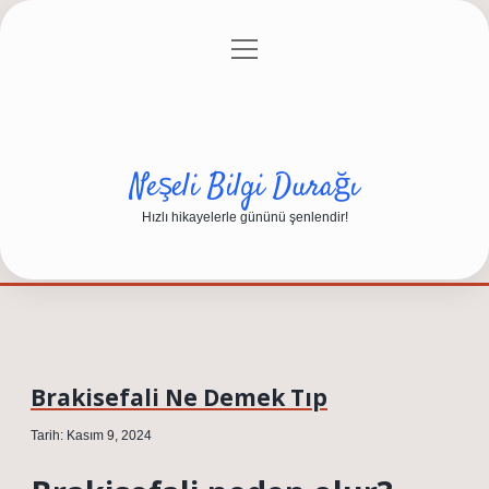
menüyü
Anasayfa
Gizlilik Politikası
Yasal Uyarı
aç
Hakkımızda
Neşeli Bilgi Durağı
Hızlı hikayelerle gününü şenlendir!
Brakisefali Ne Demek Tıp
Tarih: Kasım 9, 2024