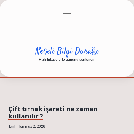
menüyü
Anasayfa
Gizlilik Politikası
Yasal Uyarı
aç
Hakkımızda
Neşeli Bilgi Durağı
Hızlı hikayelerle gününü şenlendir!
Çift tırnak işareti ne zaman
kullanılır ?
Tarih: Temmuz 2, 2026