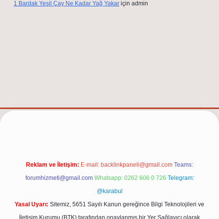
1 Bardak Yeşil Çay Ne Kadar Yağ Yakar
için
admin
.net/
Reklam ve İletişim:
E-mail:
backlinkpaneli@gmail.com
Teams:
forumhizmeti@gmail.com
Whatsapp: 0262 606 0 726
Telegram:
@karabul
Yasal Uyarı:
Sitemiz, 5651 Sayılı Kanun gereğince Bilgi Teknolojileri ve
İletişim Kurumu (BTK) tarafından onaylanmış bir Yer Sağlayıcı olarak