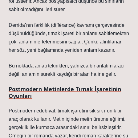
rol üstlenir. Ancak postyapısalcı düşünce bu sınırların
sabit olmadığını ileri sürer.
Derrida’nın farklılık (différance) kavramı çerçevesinde
düşünüldüğünde, tırnak işareti bir anlamı sabitlemekten
çok, anlamın ertelenmesini sağlar. Çünkü alıntılanan
her söz, yeni bağlamında yeniden anlam kazanır.
Bu noktada
anlatı teknikleri
, yalnızca bir anlatım aracı
değil; anlamın sürekli kaydığı bir alan haline gelir.
Postmodern Metinlerde Tırnak İşaretinin
Oyunları
Postmodern edebiyat, tırnak işaretini sık sık ironik bir
araç olarak kullanır. Metin içinde metin üretme eğilimi,
gerçeklik ile kurmaca arasındaki sınırı belirsizleştirir.
Örneğin bir romanda yazar, kendi roman karakterine şu