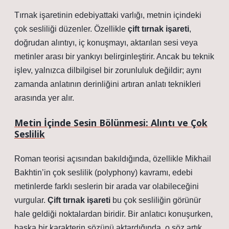
Tırnak işaretinin edebiyattaki varlığı, metnin içindeki
çok sesliliği düzenler. Özellikle
çift tırnak işareti
,
doğrudan alıntıyı, iç konuşmayı, aktarılan sesi veya
metinler arası bir yankıyı belirginleştirir. Ancak bu teknik
işlev, yalnızca dilbilgisel bir zorunluluk değildir; aynı
zamanda anlatının derinliğini artıran
anlatı teknikleri
arasında yer alır.
Metin İçinde Sesin Bölünmesi: Alıntı ve Çok
Seslilik
Roman teorisi açısından bakıldığında, özellikle Mikhail
Bakhtin’in çok seslilik (polyphony) kavramı, edebi
metinlerde farklı seslerin bir arada var olabileceğini
vurgular.
Çift tırnak işareti
bu çok sesliliğin görünür
hale geldiği noktalardan biridir. Bir anlatıcı konuşurken,
başka bir karakterin sözünü aktardığında, o söz artık