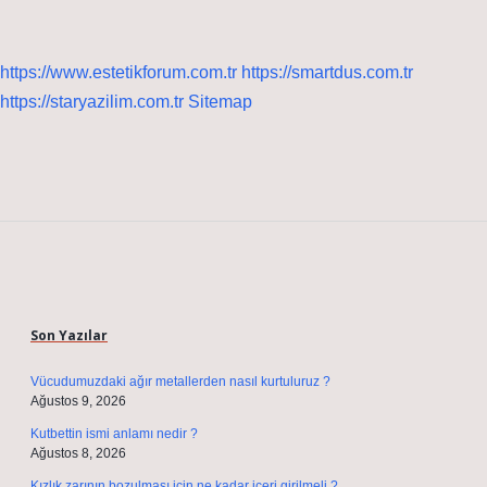
https://www.estetikforum.com.tr
https://smartdus.com.tr
https://staryazilim.com.tr
Sitemap
Sidebar
Son Yazılar
Vücudumuzdaki ağır metallerden nasıl kurtuluruz ?
Ağustos 9, 2026
Kutbettin ismi anlamı nedir ?
Ağustos 8, 2026
Kızlık zarının bozulması için ne kadar içeri girilmeli ?