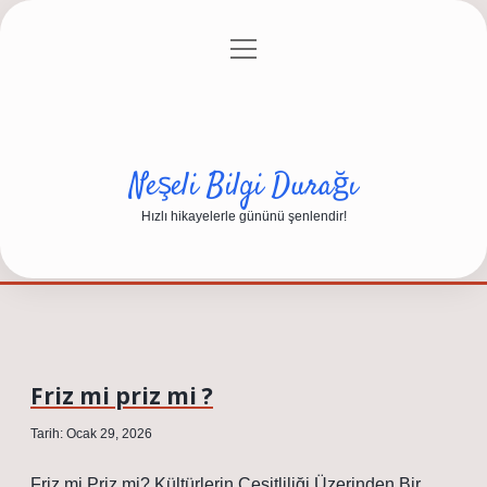
menüyü
Anasayfa
Gizlilik Politikası
Yasal Uyarı
aç
Hakkımızda
Neşeli Bilgi Durağı
Hızlı hikayelerle gününü şenlendir!
Friz mi priz mi ?
Tarih: Ocak 29, 2026
Friz mi Priz mi? Kültürlerin Çeşitliliği Üzerinden Bir