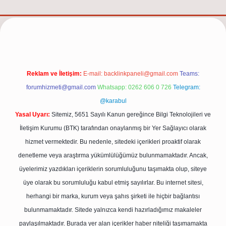
et/
Reklam ve İletişim:
E-mail:
backlinkpaneli@gmail.com
Teams:
forumhizmeti@gmail.com
Whatsapp: 0262 606 0 726
Telegram:
@karabul
Yasal Uyarı:
Sitemiz, 5651 Sayılı Kanun gereğince Bilgi Teknolojileri ve
İletişim Kurumu (BTK) tarafından onaylanmış bir Yer Sağlayıcı olarak
hizmet vermektedir. Bu nedenle, sitedeki içerikleri proaktif olarak
denetleme veya araştırma yükümlülüğümüz bulunmamaktadır. Ancak,
üyelerimiz yazdıkları içeriklerin sorumluluğunu taşımakta olup, siteye
üye olarak bu sorumluluğu kabul etmiş sayılırlar. Bu internet sitesi,
herhangi bir marka, kurum veya şahıs şirketi ile hiçbir bağlantısı
bulunmamaktadır. Sitede yalnızca kendi hazırladığımız makaleler
paylaşılmaktadır. Burada yer alan içerikler haber niteliği taşımamakta