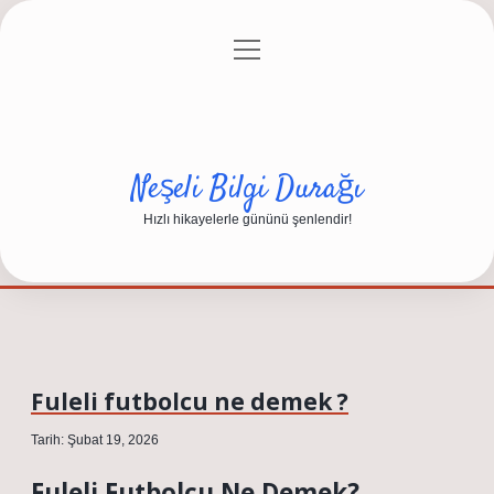
menüyü
Anasayfa
Gizlilik Politikası
Yasal Uyarı
aç
Hakkımızda
Neşeli Bilgi Durağı
Hızlı hikayelerle gününü şenlendir!
Fuleli futbolcu ne demek ?
Tarih: Şubat 19, 2026
Fuleli Futbolcu Ne Demek?