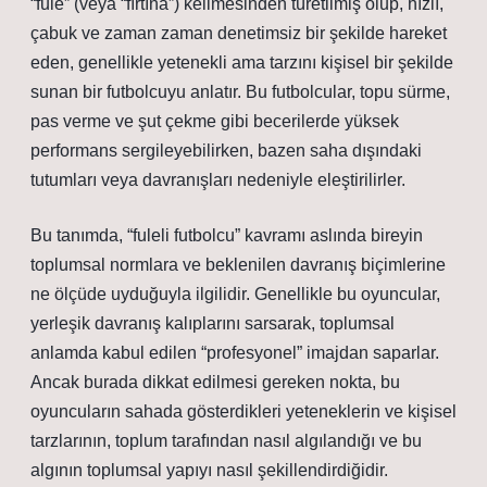
“fule” (veya “fırtına”) kelimesinden türetilmiş olup, hızlı,
çabuk ve zaman zaman denetimsiz bir şekilde hareket
eden, genellikle yetenekli ama tarzını kişisel bir şekilde
sunan bir futbolcuyu anlatır. Bu futbolcular, topu sürme,
pas verme ve şut çekme gibi becerilerde yüksek
performans sergileyebilirken, bazen saha dışındaki
tutumları veya davranışları nedeniyle eleştirilirler.
Bu tanımda, “fuleli futbolcu” kavramı aslında bireyin
toplumsal normlara ve beklenilen davranış biçimlerine
ne ölçüde uyduğuyla ilgilidir. Genellikle bu oyuncular,
yerleşik davranış kalıplarını sarsarak, toplumsal
anlamda kabul edilen “profesyonel” imajdan saparlar.
Ancak burada dikkat edilmesi gereken nokta, bu
oyuncuların sahada gösterdikleri yeteneklerin ve kişisel
tarzlarının, toplum tarafından nasıl algılandığı ve bu
algının toplumsal yapıyı nasıl şekillendirdiğidir.