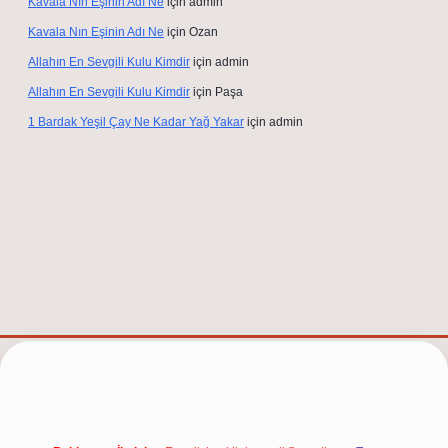
Kavala Nın Eşinin Adı Ne
için
admin
Kavala Nın Eşinin Adı Ne
için
Ozan
Allahın En Sevgili Kulu Kimdir
için
admin
Allahın En Sevgili Kulu Kimdir
için
Paşa
1 Bardak Yeşil Çay Ne Kadar Yağ Yakar
için
admin
elexbet güncel adresi
https://tulipbett.net/