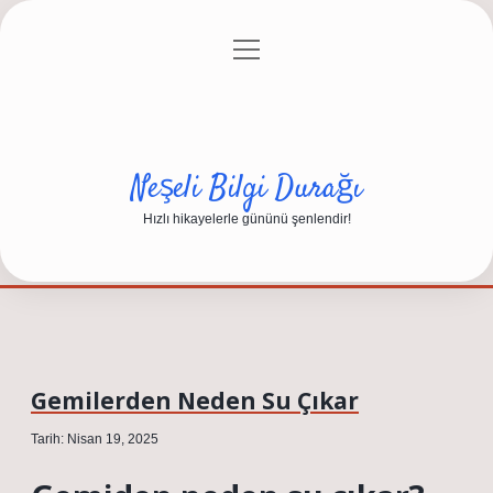
menüyü
Anasayfa
Gizlilik Politikası
Yasal Uyarı
aç
Hakkımızda
Neşeli Bilgi Durağı
Hızlı hikayelerle gününü şenlendir!
Gemilerden Neden Su Çıkar
Tarih: Nisan 19, 2025