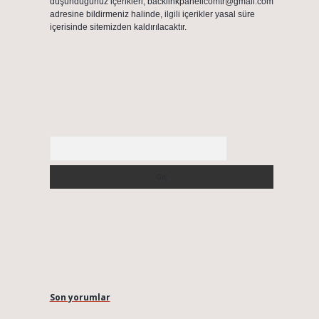
düşündüğünüz içerikleri,
backlinkpanelicomtr@gmail.com
adresine bildirmeniz halinde, ilgili içerikler yasal süre
içerisinde sitemizden kaldırılacaktır.
Arama
Son yorumlar