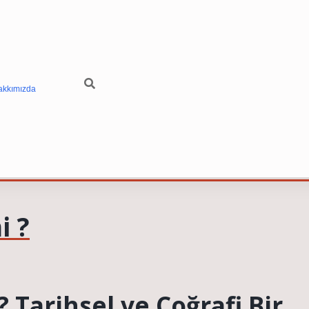
akkımızda
i ?
 Tarihsel ve Coğrafi Bir