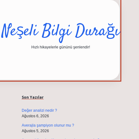
Neşeli Bilgi Durağı
Hızlı hikayelerle gününü şenlendir!
Sidebar
elexbet güncel adresi
https://tulipbett.ne
Son Yazılar
Değer analizi nedir ?
Ağustos 6, 2026
Averajla şampiyon olunur mu ?
Ağustos 5, 2026