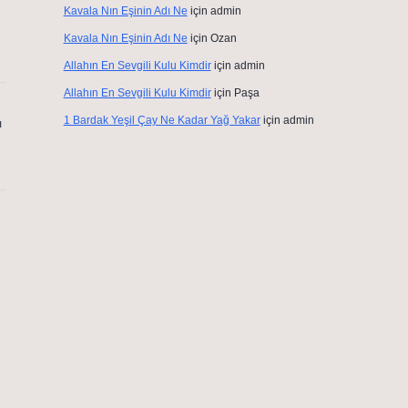
Kavala Nın Eşinin Adı Ne
için
admin
Kavala Nın Eşinin Adı Ne
için
Ozan
Allahın En Sevgili Kulu Kimdir
için
admin
Allahın En Sevgili Kulu Kimdir
için
Paşa
1 Bardak Yeşil Çay Ne Kadar Yağ Yakar
için
admin
ı