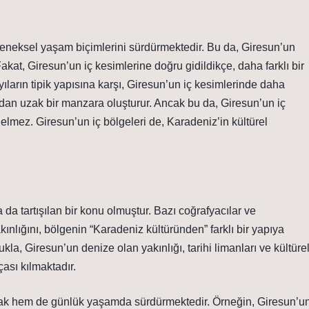
 geleneksel yaşam biçimlerini sürdürmektedir. Bu da, Giresun’un
akat, Giresun’un iç kesimlerine doğru gidildikçe, daha farklı bir
yıların tipik yapısına karşı, Giresun’un iç kesimlerinde daha
ndan uzak bir manzara oluşturur. Ancak bu da, Giresun’un iç
mez. Giresun’un iç bölgeleri de, Karadeniz’in kültürel
da tartışılan bir konu olmuştur. Bazı coğrafyacılar ve
ınlığını, bölgenin “Karadeniz kültüründen” farklı bir yapıya
kla, Giresun’un denize olan yakınlığı, tarihi limanları ve kültüre
çası kılmaktadır.
larak hem de günlük yaşamda sürdürmektedir. Örneğin, Giresun’u