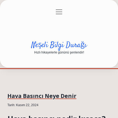
menüyü
Anasayfa
Gizlilik Politikası
Yasal Uyarı
aç
Hakkımızda
Neşeli Bilgi Durağı
Hızlı hikayelerle gününü şenlendir!
Hava Basıncı Neye Denir
Tarih: Kasım 22, 2024