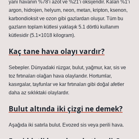
yani havanın %78’i azot ve %21’i oksijendir. Kalan %1’i
argon, hidrojen, helyum, neon, metan, kripton, ksenon,
karbondioksit ve ozon gibi gazlardan oluşur. Tüm bu
gazların toplam kütlesi yaklaşık 5.1 dörtlü kullanım
kütlesidir (5.1×1018 kilogram).
Kaç tane hava olayı vardır?
Sebepler. Dünyadaki rüzgar, bulut, yağmur, kar, sis ve
toz fırtınaları olağan hava olaylarıdır. Hortumlar,
kasırgalar, tayfunlar ve kar fırtınaları gibi doğal afetler
daha az sıklıktaki olaylardır.
Bulut altında iki çizgi ne demek?
Aşağıda iki satırla bulut. Evozed sis veya perili hava.