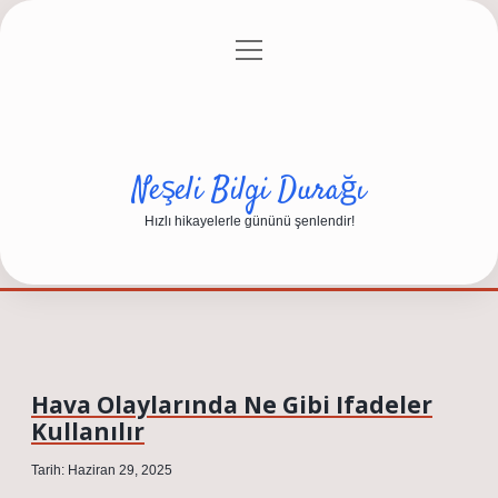
menüyü
Anasayfa
Gizlilik Politikası
Yasal Uyarı
aç
Hakkımızda
Neşeli Bilgi Durağı
Hızlı hikayelerle gününü şenlendir!
Hava Olaylarında Ne Gibi Ifadeler
Kullanılır
Tarih: Haziran 29, 2025