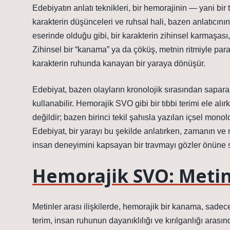
Edebiyatın anlatı teknikleri, bir hemorajinin — yani bir t
karakterin düşünceleri ve ruhsal hali, bazen anlatıcının
eserinde olduğu gibi, bir karakterin zihinsel karmaşası
Zihinsel bir “kanama” ya da çöküş, metnin ritmiyle parale
karakterin ruhunda kanayan bir yaraya dönüşür.
Edebiyat, bazen olayların kronolojik sırasından saparak
kullanabilir. Hemorajik SVO gibi bir tıbbi terimi ele al
değildir; bazen birinci tekil şahısla yazılan içsel mono
Edebiyat, bir yarayı bu şekilde anlatırken, zamanın ve 
insan deneyimini kapsayan bir travmayı gözler önüne s
Hemorajik SVO: Metin
Metinler arası ilişkilerde, hemorajik bir kanama, sadece
terim, insan ruhunun dayanıklılığı ve kırılganlığı arasın