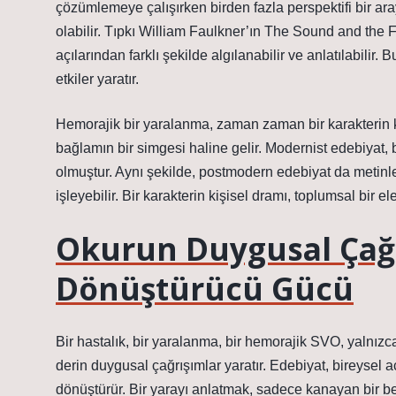
çözümlemeye çalışırken birden fazla perspektifi bir ara
olabilir. Tıpkı William Faulkner’ın The Sound and the Fu
açılarından farklı şekilde algılanabilir ve anlatılabilir
etkiler yaratır.
Hemorajik bir yaralanma, zaman zaman bir karakterin k
bağlamın bir simgesi haline gelir. Modernist edebiyat, bu
olmuştur. Aynı şekilde, postmodern edebiyat da metinler
işleyebilir. Bir karakterin kişisel dramı, toplumsal bir ele
Okurun Duygusal Çağr
Dönüştürücü Gücü
Bir hastalık, bir yaralanma, bir hemorajik SVO, yalnızc
derin duygusal çağrışımlar yaratır. Edebiyat, bireysel a
dönüştürür. Bir yarayı anlatmak, sadece kanayan bir b