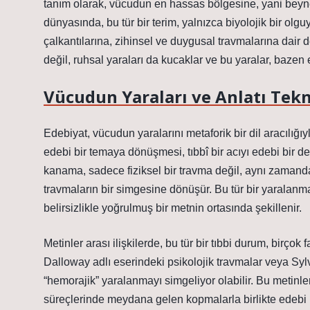
tanım olarak, vücudun en hassas bölgesine, yani beyne y
dünyasında, bu tür bir terim, yalnızca biyolojik bir olg
çalkantılarına, zihinsel ve duygusal travmalarına dair de
değil, ruhsal yaraları da kucaklar ve bu yaralar, bazen 
Vücudun Yaraları ve Anlatı Tekn
Edebiyat, vücudun yaralarını metaforik bir dil aracılığıy
edebi bir temaya dönüşmesi, tıbbî bir acıyı edebi bir d
kanama, sadece fiziksel bir travma değil, aynı zamand
travmaların bir simgesine dönüşür. Bu tür bir yaralanm
belirsizlikle yoğrulmuş bir metnin ortasında şekillenir.
Metinler arası ilişkilerde, bu tür bir tıbbi durum, birçok 
Dalloway adlı eserindeki psikolojik travmalar veya Sylvi
“hemorajik” yaralanmayı simgeliyor olabilir. Bu metinler
süreçlerinde meydana gelen kopmalarla birlikte edebi bi