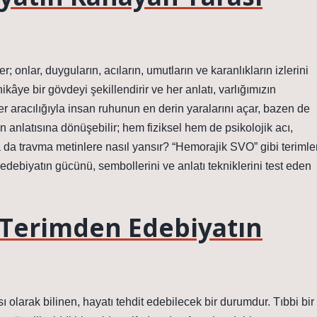
onlar, duyguların, acıların, umutların ve karanlıkların izlerini
ikâye bir gövdeyi şekillendirir ve her anlatı, varlığımızın
ler aracılığıyla insan ruhunun en derin yaralarını açar, bazen de
nın anlatısına dönüşebilir; hem fiziksel hem de psikolojik acı,
k ya da travma metinlere nasıl yansır? “Hemorajik SVO” gibi terimler
debiyatın gücünü, sembollerini ve anlatı tekniklerini test eden
 Terimden Edebiyatın
arak bilinen, hayatı tehdit edebilecek bir durumdur. Tıbbi bir