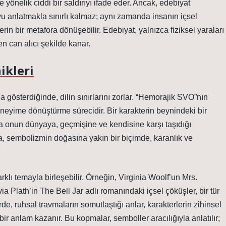
önelik ciddi bir saldırıyı ifade eder. Ancak, edebiyat
uyu anlatmakla sınırlı kalmaz; aynı zamanda insanın içsel
rin bir metafora dönüşebilir. Edebiyat, yalnızca fiziksel yaraları
en can alıcı şekilde kanar.
ikleri
la gösterdiğinde, dilin sınırlarını zorlar. “Hemorajik SVO”nın
eneyime dönüştürme sürecidir. Bir karakterin beynindeki bir
a onun dünyaya, geçmişine ve kendisine karşı taşıdığı
a, sembolizmin doğasına yakın bir biçimde, karanlık ve
farklı temayla birleşebilir. Örneğin, Virginia Woolf’un Mrs.
a Plath’in The Bell Jar adlı romanındaki içsel çöküşler, bir tür
de, ruhsal travmaların somutlaştığı anlar, karakterlerin zihinsel
r anlam kazanır. Bu kopmalar, semboller aracılığıyla anlatılır;