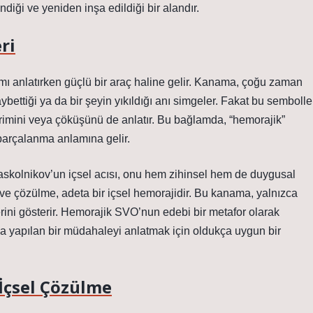
endiği ve yeniden inşa edildiği bir alandır.
ri
mı anlatırken güçlü bir araç haline gelir. Kanama, çoğu zaman
ybettiği ya da bir şeyin yıkıldığı anı simgeler. Fakat bu sembolle
 evrimini veya çöküşünü de anlatır. Bu bağlamda, “hemorajik”
r parçalanma anlamına gelir.
skolnikov’un içsel acısı, onu hem zihinsel hem de duygusal
ve çözülme, adeta bir içsel hemorajidir. Bu kanama, yalnızca
lerini gösterir. Hemorajik SVO’nun edebi bir metafor olarak
na yapılan bir müdahaleyi anlatmak için oldukça uygun bir
 İçsel Çözülme