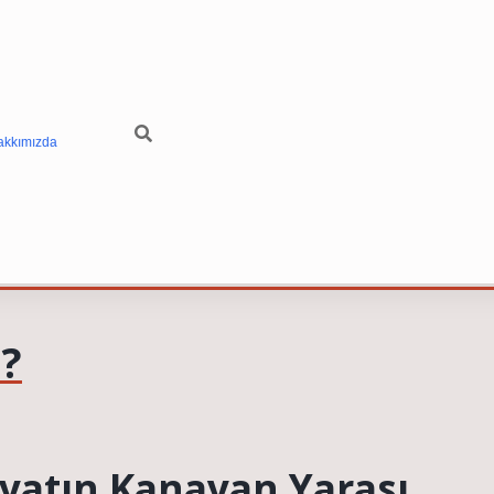
akkımızda
 ?
yatın Kanayan Yarası