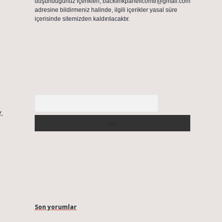
düşündüğünüz içerikleri,
backlinkpanelicomtr@gmail.com
adresine bildirmeniz halinde, ilgili içerikler yasal süre
içerisinde sitemizden kaldırılacaktır.
Arama
.
Son yorumlar