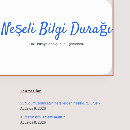
Neşeli Bilgi Durağı
Hızlı hikayelerle gününü şenlendir!
Sidebar
elexbet güncel adresi
https://tulipbett.net/
Son Yazılar
Vücudumuzdaki ağır metallerden nasıl kurtuluruz ?
Ağustos 9, 2026
Kutbettin ismi anlamı nedir ?
Ağustos 8, 2026