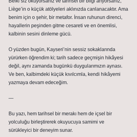
Belki siz okuyorsanız ve tarihsel bir bilgi arıyorsanız,
Liège’in o küçük atölyeleri aklınızda canlanacaktır. Ama
benim için o şehir, bir metafor. İnsan ruhunun direnci,
hayallerin peşinden gitme cesareti ve en önemlisi,
kalbinin sesini dinleme gücü.
O yüzden bugün, Kayseri’nin sessiz sokaklarında
yürürken öğrendim ki; tarih sadece geçmişin hikâyesi
değil, aynı zamanda bugünkü duygularımızın aynası.
Ve ben, kalbimdeki küçük kıvılcımla, kendi hikâyemi
yazmaya devam edeceğim.
—
Bu yazı, hem tarihsel bir merakı hem de içsel bir
yolculuğu birleştirerek okuyucuya samimi ve
sürükleyici bir deneyim sunar.