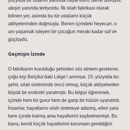
yüzyılda bir ustanın yanında hayal ettim; demir dövüyor,
ateşin yanında terliyordu. İlk silah fabrikası olarak
bilinen yer, aslında bu tür ustaların küçük
atölyelerinden doğmuştu. Benim içimdeki heyecan, o
anı yaşamak isteyen bir çocuğun merakı kadar saf ve
güçlüydü.
Geçmişin İzinde
O fabrikanın kurulduğu şehirden söz etmem gerekirse,
çoğu kişi Belçika’daki Liège’i anımsar. 15. yüzyılda bu
şehir, silah üretiminde öncü olmuş, küçük atölyelerden
büyük bir endüstri yaratmıştı. Bu bilgiyi öğrenmek,
içimde hem bir gurur hem de garip bir hüzün uyandırdı.
İnsanlar, hayatlarını silah üretmeye adamış, elleri yara
bere içinde kalmış ama hayallerini kaybetmemişti. Bu
bana, kendi küçük hayallerimi korumam gerektiğini