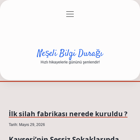
menüyü
Anasayfa
Gizlilik Politikası
Yasal Uyarı
aç
Hakkımızda
Neşeli Bilgi Durağı
Hızlı hikayelerle gününü şenlendir!
İlk silah fabrikası nerede kuruldu ?
Tarih: Mayıs 29, 2026
Kayseri’nin Sessiz Sokaklarında