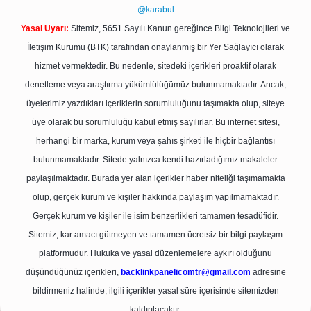
@karabul
Yasal Uyarı:
Sitemiz, 5651 Sayılı Kanun gereğince Bilgi Teknolojileri ve
İletişim Kurumu (BTK) tarafından onaylanmış bir Yer Sağlayıcı olarak
hizmet vermektedir. Bu nedenle, sitedeki içerikleri proaktif olarak
denetleme veya araştırma yükümlülüğümüz bulunmamaktadır. Ancak,
üyelerimiz yazdıkları içeriklerin sorumluluğunu taşımakta olup, siteye
üye olarak bu sorumluluğu kabul etmiş sayılırlar. Bu internet sitesi,
herhangi bir marka, kurum veya şahıs şirketi ile hiçbir bağlantısı
bulunmamaktadır. Sitede yalnızca kendi hazırladığımız makaleler
paylaşılmaktadır. Burada yer alan içerikler haber niteliği taşımamakta
olup, gerçek kurum ve kişiler hakkında paylaşım yapılmamaktadır.
Gerçek kurum ve kişiler ile isim benzerlikleri tamamen tesadüfidir.
Sitemiz, kar amacı gütmeyen ve tamamen ücretsiz bir bilgi paylaşım
platformudur. Hukuka ve yasal düzenlemelere aykırı olduğunu
düşündüğünüz içerikleri,
backlinkpanelicomtr@gmail.com
adresine
bildirmeniz halinde, ilgili içerikler yasal süre içerisinde sitemizden
kaldırılacaktır.