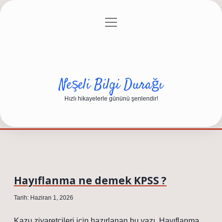
menüyü
Anasayfa
Gizlilik Politikası
Yasal Uyarı
aç
Hakkımızda
Neşeli Bilgi Durağı
Hızlı hikayelerle gününü şenlendir!
Hayıflanma ne demek KPSS ?
Tarih: Haziran 1, 2026
Kazu ziyaretçileri için hazırlanan bu yazı, Hayıflanma