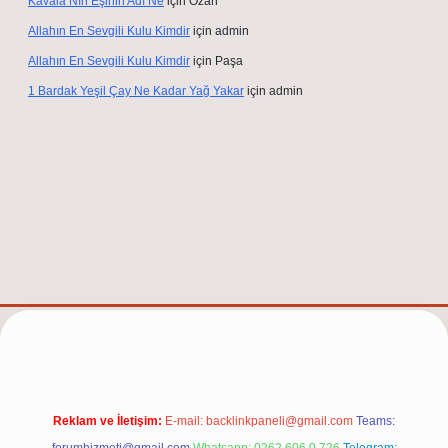
Kavala Nın Eşinin Adı Ne
için
Ozan
Allahın En Sevgili Kulu Kimdir
için
admin
Allahın En Sevgili Kulu Kimdir
için
Paşa
1 Bardak Yeşil Çay Ne Kadar Yağ Yakar
için
admin
net/
Reklam ve İletişim:
E-mail:
backlinkpaneli@gmail.com
Teams: