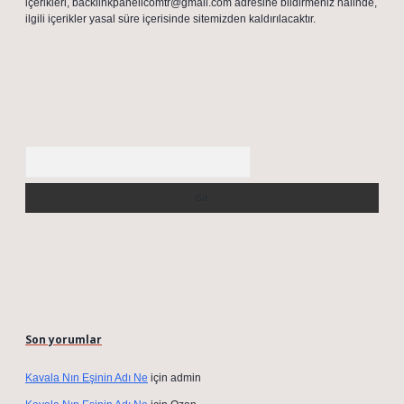
içerikleri,
backlinkpanelicomtr@gmail.com
adresine bildirmeniz halinde,
ilgili içerikler yasal süre içerisinde sitemizden kaldırılacaktır.
Arama
Son yorumlar
Kavala Nın Eşinin Adı Ne
için
admin