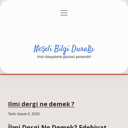
menüyü
Anasayfa
Gizlilik Politikası
Yasal Uyarı
aç
Hakkımızda
Neşeli Bilgi Durağı
Hızlı hikayelerle gününü şenlendir!
Ilmi dergi ne demek ?
Tarih: Kasım 5, 2025
İlmi Dergi Ne Demek? Edebiyat