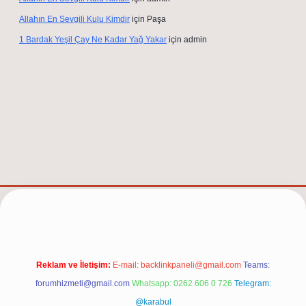
Allahın En Sevgili Kulu Kimdir
için
Paşa
1 Bardak Yeşil Çay Ne Kadar Yağ Yakar
için
admin
/
Reklam ve İletişim:
E-mail:
backlinkpaneli@gmail.com
Teams:
forumhizmeti@gmail.com
Whatsapp: 0262 606 0 726
Telegram:
@karabul