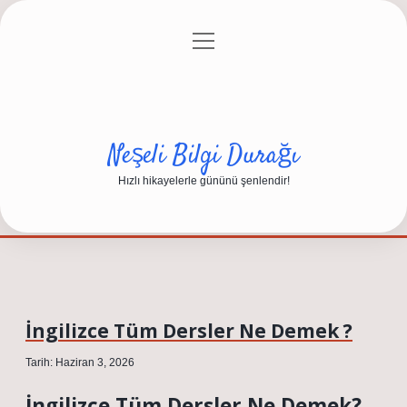
menüyü
Anasayfa
Gizlilik Politikası
Yasal Uyarı
aç
Hakkımızda
Neşeli Bilgi Durağı
Hızlı hikayelerle gününü şenlendir!
İngilizce Tüm Dersler Ne Demek ?
Tarih: Haziran 3, 2026
İngilizce Tüm Dersler Ne Demek?