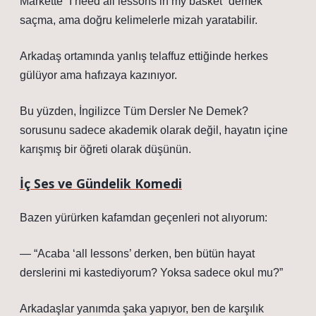
Markette “I need all lessons in my basket” demek
saçma, ama doğru kelimelerle mizah yaratabilir.
Arkadaş ortamında yanlış telaffuz ettiğinde herkes
gülüyor ama hafızaya kazınıyor.
Bu yüzden, İngilizce Tüm Dersler Ne Demek?
sorusunu sadece akademik olarak değil, hayatın içine
karışmış bir öğreti olarak düşünün.
İç Ses ve Gündelik Komedi
Bazen yürürken kafamdan geçenleri not alıyorum:
— “Acaba ‘all lessons’ derken, ben bütün hayat
derslerini mi kastediyorum? Yoksa sadece okul mu?”
Arkadaşlar yanımda şaka yapıyor, ben de karşılık