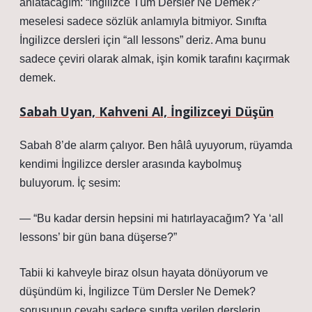
anlatacağım: “İngilizce Tüm Dersler Ne Demek?”
meselesi sadece sözlük anlamıyla bitmiyor. Sınıfta
İngilizce dersleri için “all lessons” deriz. Ama bunu
sadece çeviri olarak almak, işin komik tarafını kaçırmak
demek.
Sabah Uyan, Kahveni Al, İngilizceyi Düşün
Sabah 8’de alarm çalıyor. Ben hâlâ uyuyorum, rüyamda
kendimi İngilizce dersler arasında kaybolmuş
buluyorum. İç sesim:
— “Bu kadar dersin hepsini mi hatırlayacağım? Ya ‘all
lessons’ bir gün bana düşerse?”
Tabii ki kahveyle biraz olsun hayata dönüyorum ve
düşündüm ki, İngilizce Tüm Dersler Ne Demek?
sorusunun cevabı sadece sınıfta verilen derslerin