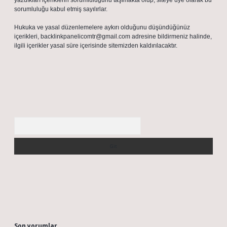
yazdıkları içeriklerin sorumluluğunu taşımakta olup, siteye üye olarak bu
sorumluluğu kabul etmiş sayılırlar.
Hukuka ve yasal düzenlemelere aykırı olduğunu düşündüğünüz
içerikleri,
backlinkpanelicomtr@gmail.com
adresine bildirmeniz halinde,
ilgili içerikler yasal süre içerisinde sitemizden kaldırılacaktır.
Arama
Son yorumlar