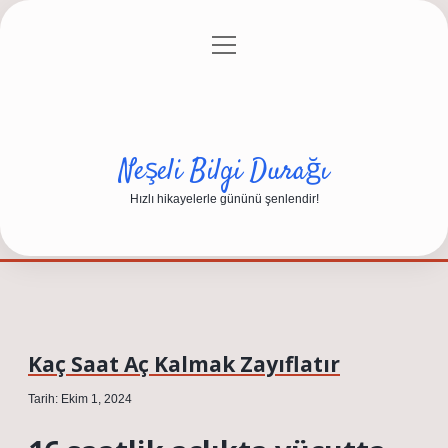
menüyü
Anasayfa
Gizlilik Politikası
Yasal Uyarı
aç
Hakkımızda
Neşeli Bilgi Durağı
Hızlı hikayelerle gününü şenlendir!
Kaç Saat Aç Kalmak Zayıflatır
Tarih: Ekim 1, 2024