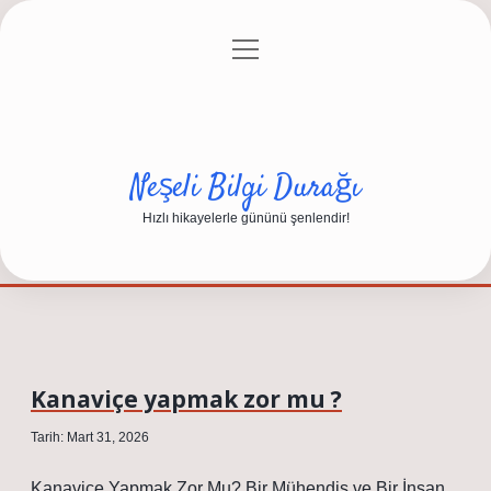
menüyü
Anasayfa
Gizlilik Politikası
Yasal Uyarı
aç
Hakkımızda
Neşeli Bilgi Durağı
Hızlı hikayelerle gününü şenlendir!
Kanaviçe yapmak zor mu ?
Tarih: Mart 31, 2026
Kanaviçe Yapmak Zor Mu? Bir Mühendis ve Bir İnsan