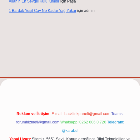
Allahın En Sevgili Kulu Kimdir
için
Paşa
1 Bardak Yeşil Çay Ne Kadar Yağ Yakar
için
admin
elexbet güncel adresi
https://tulipbett.net/
Reklam ve İletişim:
E-mail:
backlinkpaneli@gmail.com
Teams:
forumhizmeti@gmail.com
Whatsapp: 0262 606 0 726
Telegram:
@karabul
Yasal Uyarı:
Sitemiz, 5651 Sayılı Kanun gereğince Bilgi Teknolojileri ve