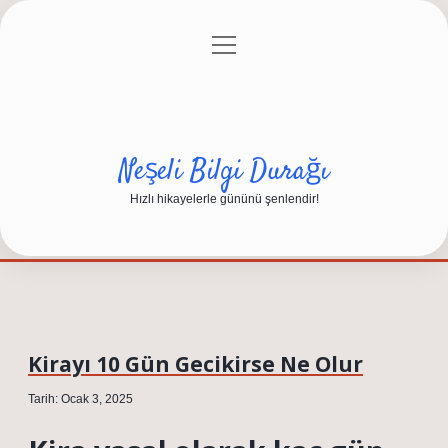
menüyü
Anasayfa
Gizlilik Politikası
Yasal Uyarı
aç
Hakkımızda
Neşeli Bilgi Durağı
Hızlı hikayelerle gününü şenlendir!
Kirayı 10 Gün Gecikirse Ne Olur
Tarih: Ocak 3, 2025