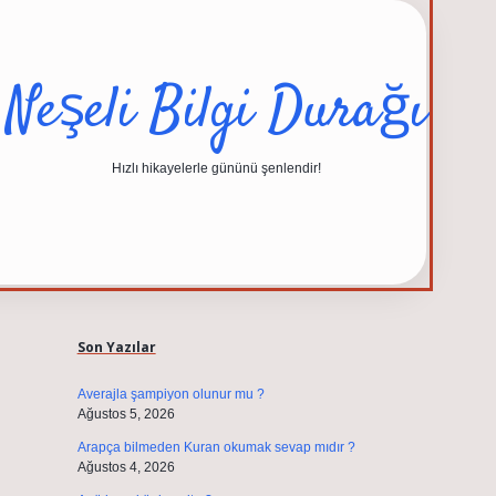
Neşeli Bilgi Durağı
Hızlı hikayelerle gününü şenlendir!
Sidebar
elexbet güncel adresi
https://tulipbett.net/
Son Yazılar
Averajla şampiyon olunur mu ?
Ağustos 5, 2026
Arapça bilmeden Kuran okumak sevap mıdır ?
Ağustos 4, 2026