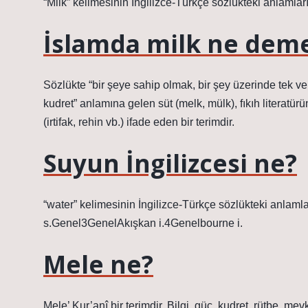
“Milk” kelimesinin İngilizce-Türkçe sözlükteki anlamları
İslamda milk ne dem
Sözlükte “bir şeye sahip olmak, bir şey üzerinde tek 
kudret” anlamına gelen süt (melk, mülk), fıkıh literatürü
(irtifak, rehin vb.) ifade eden bir terimdir.
Suyun İngilizcesi ne?
“water” kelimesinin İngilizce-Türkçe sözlükteki anlam
s.Genel3GenelAkışkan i.4Genelbourne i.
Mele ne?
Mele’ Kur’anî bir terimdir. Bilgi, güç, kudret, rütbe, m