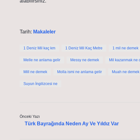
alabilirsiniz.
Tarih:
Makaleler
1 Deniz Mil kaç km
1 Deniz Mil Kaç Metre
1 mil ne demek
Melle ne anlama gelir
Messy ne demek
Mil kazanmak ne
Mill ne demek
Molla ismi ne anlama gelir
Muah ne demek
Suyun İngilizcesi ne
Önceki Yazı
Türk Bayrağında Neden Ay Ve Yıldız Var