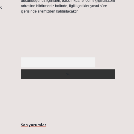
düşündüğünüz içerikleri,
backlinkpanelicomtr@gmail.com
adresine bildirmeniz halinde, ilgili içerikler yasal süre
k
içerisinde sitemizden kaldırılacaktır.
Arama
Son yorumlar