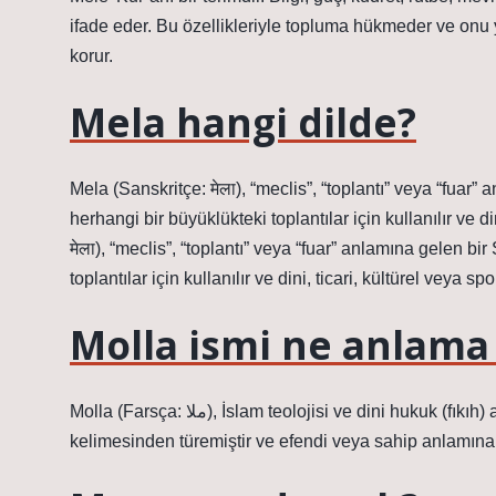
ifade eder. Bu özellikleriyle topluma hükmeder ve onu
korur.
Mela hangi dilde?
Mela (Sanskritçe: मेला), “meclis”, “toplantı” veya “fuar”
herhangi bir büyüklükteki toplantılar için kullanılır ve din
मेला), “meclis”, “toplantı” veya “fuar” anlamına gelen bi
toplantılar için kullanılır ve dini, ticari, kültürel veya sport
Molla ismi ne anlama 
Molla (Farsça: ملا), İslam teolojisi ve dini hukuk (fıkıh) alanında eğitim almış bir din alimi. Arapça mavla (Arapça: مولی)
kelimesinden türemiştir ve efendi veya sahip anlamına 