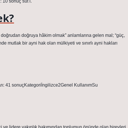
: 10 sonuç süt i.
ek?
ve doğrudan doğruya hâkim olmak” anlamlarına gelen mal; “güç,
nde mutlak bir ayni hak olan mülkiyeti ve sınırlı ayni hakları
ları: 41 sonuçKategoriİngilizce2Genel KullanımSu
evki ve lidere yakınlık bakımından toplumun önünde olan bireyleri