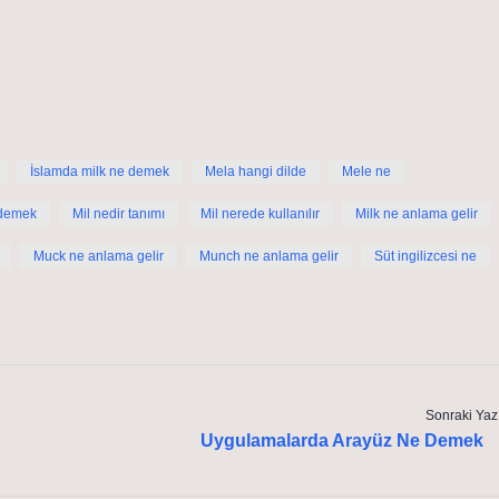
İslamda milk ne demek
Mela hangi dilde
Mele ne
 demek
Mil nedir tanımı
Mil nerede kullanılır
Milk ne anlama gelir
Muck ne anlama gelir
Munch ne anlama gelir
Süt ingilizcesi ne
Sonraki Yaz
Uygulamalarda Arayüz Ne Demek