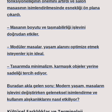
fonksiyonelliğinin önemini artırdı ve salon
masasının isimlendirilmesinde esnekliği ön plana
çıkardı.
– Masanın boyutu ve taşınabilirliği işlevini
doğrudan etkiler.
– Modüler masalar, yaşam alanını optimize etmek
isteyenler için ideal.
– Tasarımda minimalizm, karmaşık objeler yerine
sadeliği tercih ediyor.
Buradan akla gelen soru: Modern yaşam, masaların
işlevini değiştirirken geleneksel isimlendirme ve
kullanım alışkanlıklarını nasıl etkiliyor?
Kültürel Farklılıklar ve Terminoloji