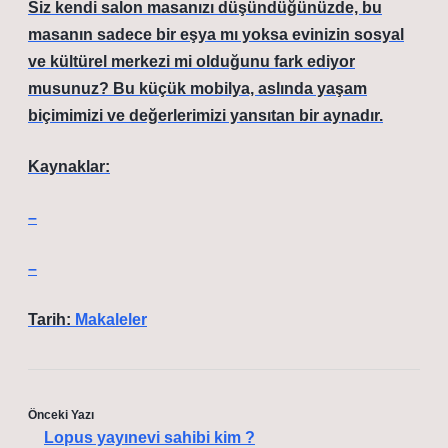
Siz kendi salon masanızı düşündüğünüzde, bu
masanın sadece bir eşya mı yoksa evinizin sosyal
ve kültürel merkezi mi olduğunu fark ediyor
musunuz? Bu küçük mobilya, aslında yaşam
biçimimizi ve değerlerimizi yansıtan bir aynadır.
Kaynaklar:
–
–
Tarih:
Makaleler
Önceki Yazı
Lopus yayınevi sahibi kim ?