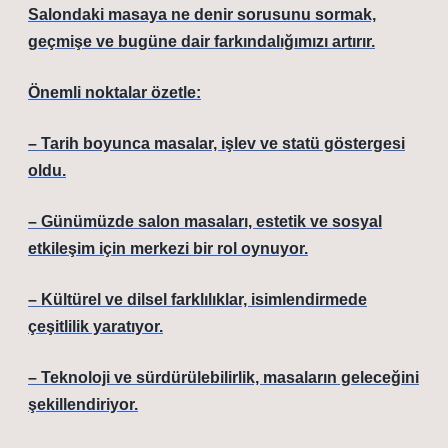
Salondaki masaya ne denir
sorusunu sormak,
geçmişe ve bugüne dair farkındalığımızı artırır.
Önemli noktalar özetle:
– Tarih boyunca masalar, işlev ve statü göstergesi
oldu.
– Günümüzde salon masaları, estetik ve sosyal
etkileşim için merkezi bir rol oynuyor.
– Kültürel ve dilsel farklılıklar, isimlendirmede
çeşitlilik yaratıyor.
– Teknoloji ve sürdürülebilirlik, masaların geleceğini
şekillendiriyor.