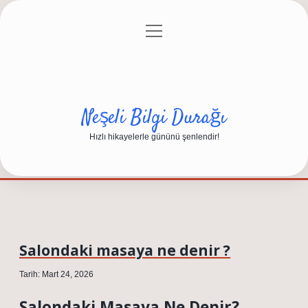
menüyü
Anasayfa
Gizlilik Politikası
Yasal Uyarı
aç
Hakkımızda
Neşeli Bilgi Durağı
Hızlı hikayelerle gününü şenlendir!
Salondaki masaya ne denir ?
Tarih: Mart 24, 2026
Salondaki Masaya Ne Denir?