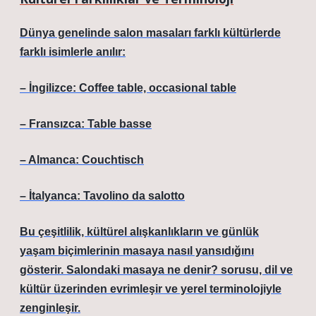
Dünya genelinde salon masaları farklı kültürlerde
farklı isimlerle anılır:
– İngilizce: Coffee table, occasional table
– Fransızca: Table basse
– Almanca: Couchtisch
– İtalyanca: Tavolino da salotto
Bu çeşitlilik, kültürel alışkanlıkların ve günlük
yaşam biçimlerinin masaya nasıl yansıdığını
gösterir.
Salondaki masaya ne denir?
sorusu, dil ve
kültür üzerinden evrimleşir ve yerel terminolojiyle
zenginleşir.