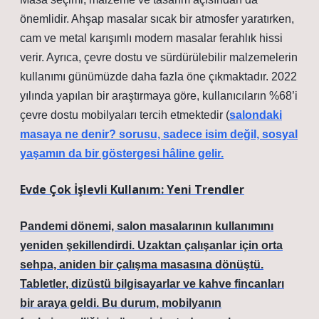
önemlidir. Ahşap masalar sıcak bir atmosfer yaratırken,
cam ve metal karışımlı modern masalar ferahlık hissi
verir. Ayrıca, çevre dostu ve sürdürülebilir malzemelerin
kullanımı günümüzde daha fazla öne çıkmaktadır. 2022
yılında yapılan bir araştırmaya göre, kullanıcıların %68’i
çevre dostu mobilyaları tercih etmektedir (
salondaki
masaya ne denir? sorusu, sadece isim değil, sosyal
yaşamın da bir göstergesi hâline gelir.
Evde Çok İşlevli Kullanım: Yeni Trendler
Pandemi dönemi, salon masalarının kullanımını
yeniden şekillendirdi. Uzaktan çalışanlar için orta
sehpa, aniden bir çalışma masasına dönüştü.
Tabletler, dizüstü bilgisayarlar ve kahve fincanları
bir araya geldi. Bu durum, mobilyanın