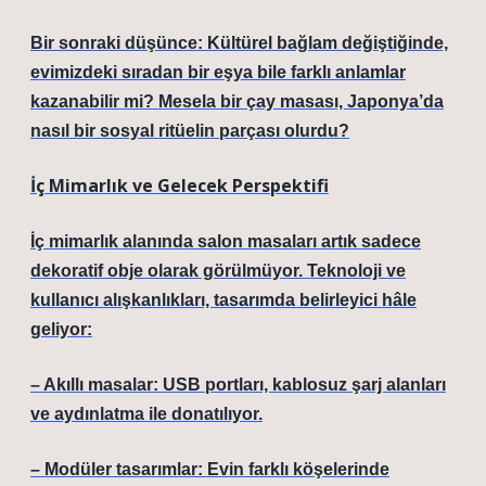
Bir sonraki düşünce: Kültürel bağlam değiştiğinde,
evimizdeki sıradan bir eşya bile farklı anlamlar
kazanabilir mi? Mesela bir çay masası, Japonya’da
nasıl bir sosyal ritüelin parçası olurdu?
İç Mimarlık ve Gelecek Perspektifi
İç mimarlık alanında salon masaları artık sadece
dekoratif obje olarak görülmüyor. Teknoloji ve
kullanıcı alışkanlıkları, tasarımda belirleyici hâle
geliyor:
– Akıllı masalar: USB portları, kablosuz şarj alanları
ve aydınlatma ile donatılıyor.
– Modüler tasarımlar: Evin farklı köşelerinde