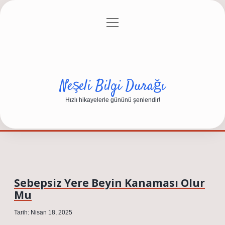
menüyü
Anasayfa
Gizlilik Politikası
Yasal Uyarı
aç
Hakkımızda
Neşeli Bilgi Durağı
Hızlı hikayelerle gününü şenlendir!
Sebepsiz Yere Beyin Kanaması Olur
Mu
Tarih: Nisan 18, 2025