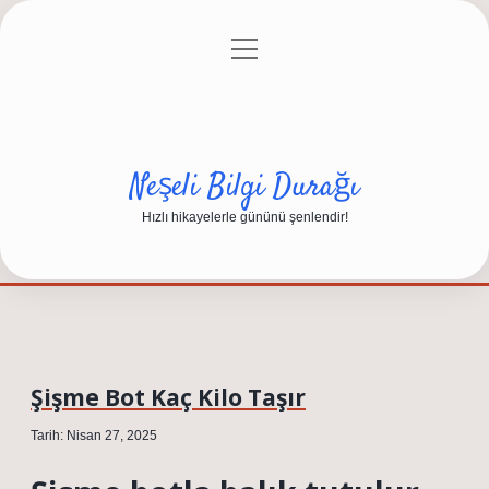
menüyü
Anasayfa
Gizlilik Politikası
Yasal Uyarı
aç
Hakkımızda
Neşeli Bilgi Durağı
Hızlı hikayelerle gününü şenlendir!
Şişme Bot Kaç Kilo Taşır
Tarih: Nisan 27, 2025