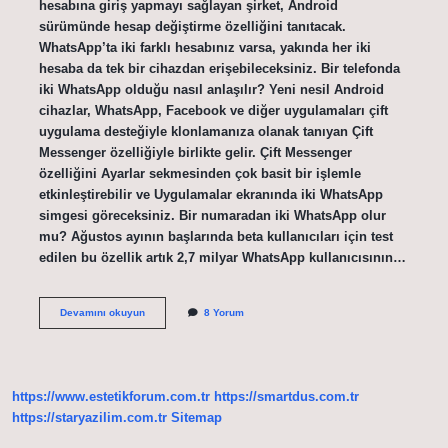
hesabına giriş yapmayı sağlayan şirket, Android
sürümünde hesap değiştirme özelliğini tanıtacak.
WhatsApp’ta iki farklı hesabınız varsa, yakında her iki
hesaba da tek bir cihazdan erişebileceksiniz. Bir telefonda
iki WhatsApp olduğu nasıl anlaşılır? Yeni nesil Android
cihazlar, WhatsApp, Facebook ve diğer uygulamaları çift
uygulama desteğiyle klonlamanıza olanak tanıyan Çift
Messenger özelliğiyle birlikte gelir. Çift Messenger
özelliğini Ayarlar sekmesinden çok basit bir işlemle
etkinleştirebilir ve Uygulamalar ekranında iki WhatsApp
simgesi göreceksiniz. Bir numaradan iki WhatsApp olur
mu? Ağustos ayının başlarında beta kullanıcıları için test
edilen bu özellik artık 2,7 milyar WhatsApp kullanıcısının…
Whatsapp
Devamını okuyun
8 Yorum
Çift
Uygulama
Nedir
https://www.estetikforum.com.tr
https://smartdus.com.tr
https://staryazilim.com.tr
Sitemap