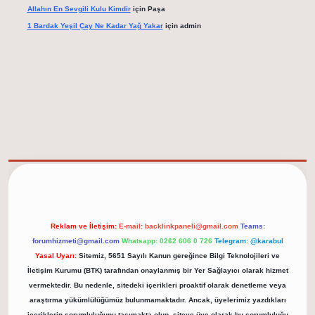
Allahın En Sevgili Kulu Kimdir
için
Paşa
1 Bardak Yeşil Çay Ne Kadar Yağ Yakar
için
admin
elexbet güncel adresi
https://tulipbett.net/
Reklam ve İletişim:
E-mail:
backlinkpaneli@gmail.com
Teams:
forumhizmeti@gmail.com
Whatsapp: 0262 606 0 726
Telegram: @karabul
Yasal Uyarı:
Sitemiz, 5651 Sayılı Kanun gereğince Bilgi Teknolojileri ve
İletişim Kurumu (BTK) tarafından onaylanmış bir Yer Sağlayıcı olarak hizmet
vermektedir. Bu nedenle, sitedeki içerikleri proaktif olarak denetleme veya
araştırma yükümlülüğümüz bulunmamaktadır. Ancak, üyelerimiz yazdıkları
içeriklerin sorumluluğunu taşımakta olup, siteye üye olarak bu sorumluluğu