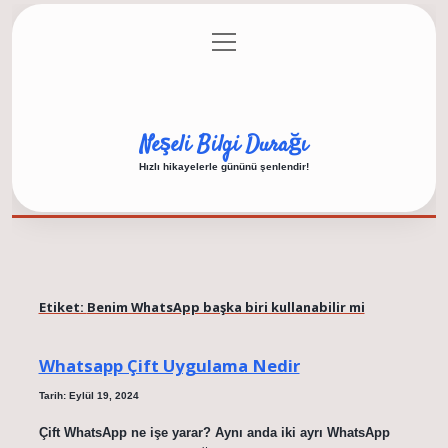
menüyü
Anasayfa
Gizlilik Politikası
Yasal Uyarı
aç
Hakkımızda
Neşeli Bilgi Durağı
Hızlı hikayelerle gününü şenlendir!
Etiket:
Benim WhatsApp başka biri kullanabilir mi
Whatsapp Çift Uygulama Nedir
Tarih: Eylül 19, 2024
Çift WhatsApp ne işe yarar? Aynı anda iki ayrı WhatsApp