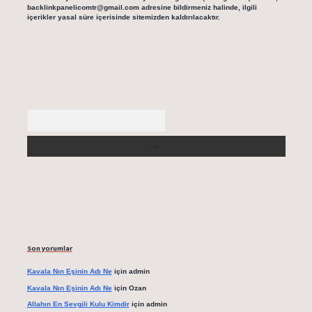
backlinkpanelicomtr@gmail.com
adresine bildirmeniz halinde, ilgili
içerikler yasal süre içerisinde sitemizden kaldırılacaktır.
Arama
Son yorumlar
Kavala Nın Eşinin Adı Ne
için
admin
Kavala Nın Eşinin Adı Ne
için
Ozan
Allahın En Sevgili Kulu Kimdir
için
admin