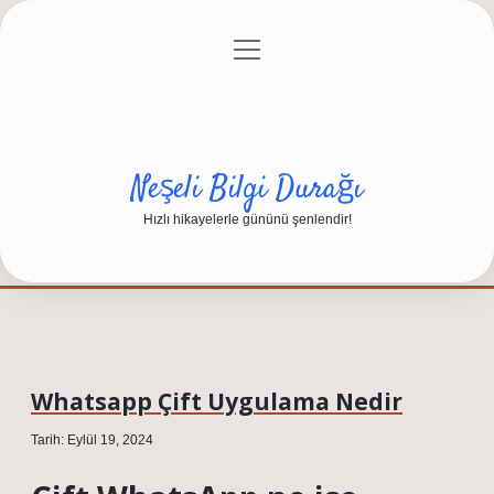
menüyü
Anasayfa
Gizlilik Politikası
Yasal Uyarı
aç
Hakkımızda
Neşeli Bilgi Durağı
Hızlı hikayelerle gününü şenlendir!
Whatsapp Çift Uygulama Nedir
Tarih: Eylül 19, 2024