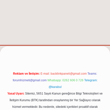
bet güncel adresi
https://tulipbett.net/
Reklam ve İletişim:
E-mail:
backlinkpaneli@gmail.com
Teams:
forumhizmeti@gmail.com
Whatsapp: 0262 606 0 726
Telegram:
@karabul
Yasal Uyarı:
Sitemiz, 5651 Sayılı Kanun gereğince Bilgi Teknolojileri ve
İletişim Kurumu (BTK) tarafından onaylanmış bir Yer Sağlayıcı olarak
hizmet vermektedir. Bu nedenle, sitedeki içerikleri proaktif olarak