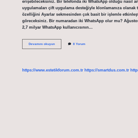
erişebileceksiniz. Bir telefonda iki WhatsApp olduğu nasıl a
uygulamaları çift uygulama desteğiyle klonlamanıza olanak ta
özelliğini Ayarlar sekmesinden çok basit bir işlemle etkinle
göreceksiniz. Bir numaradan iki WhatsApp olur mu? Ağustos ay
2,7 milyar WhatsApp kullanıcısının…
Whatsapp
Devamını okuyun
8 Yorum
Çift
Uygulama
Nedir
https://www.estetikforum.com.tr
https://smartdus.com.tr
http