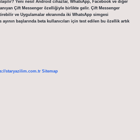
nlaşılır? Yeni nesil Android cihazlar, WhatsApp, Facebook ve diğer
nıyan Çift Messenger özelliğiyle birlikte gelir. Çift Messenger
ştirebilir ve Uygulamalar ekranında iki WhatsApp simgesi
ının başlarında beta kullanıcıları için test edilen bu özellik artık
s://staryazilim.com.tr
Sitemap