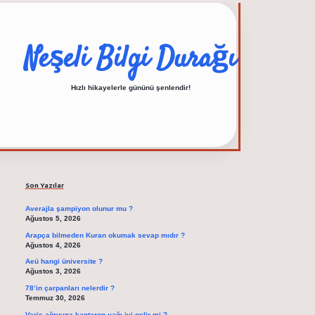
Neşeli Bilgi Durağı
Hızlı hikayelerle gününü şenlendir!
Sidebar
elexbet güncel adresi
Son Yazılar
Averajla şampiyon olunur mu ?
Ağustos 5, 2026
Arapça bilmeden Kuran okumak sevap mıdır ?
Ağustos 4, 2026
Aeü hangi üniversite ?
Ağustos 3, 2026
78’in çarpanları nelerdir ?
Temmuz 30, 2026
Varis ağrısına kantaron yağı iyi gelir mi ?