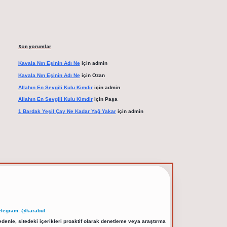
Son yorumlar
Kavala Nın Eşinin Adı Ne
için
admin
Kavala Nın Eşinin Adı Ne
için
Ozan
Allahın En Sevgili Kulu Kimdir
için
admin
Allahın En Sevgili Kulu Kimdir
için
Paşa
1 Bardak Yeşil Çay Ne Kadar Yağ Yakar
için
admin
elegram: @karabul
denle, sitedeki içerikleri proaktif olarak denetleme veya araştırma