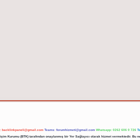
l:
backlinkpaneli@gmail.com
Teams:
forumhizmeti@gmail.com
Whatsapp: 0262 606 0 726
T
etişim Kurumu (BTK) tarafından onaylanmış bir Yer Sağlayıcı olarak hizmet vermektedir. Bu ne