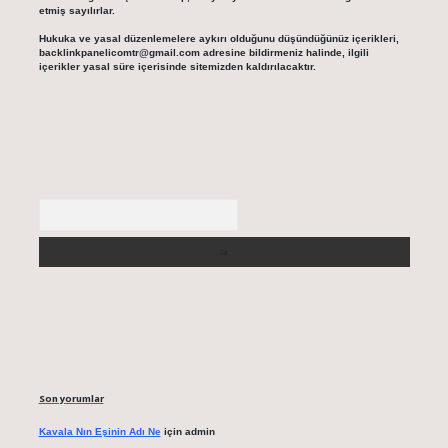
etmiş sayılırlar.
Hukuka ve yasal düzenlemelere aykırı olduğunu düşündüğünüz içerikleri,
backlinkpanelicomtr@gmail.com
adresine bildirmeniz halinde, ilgili
içerikler yasal süre içerisinde sitemizden kaldırılacaktır.
Arama
Son yorumlar
Kavala Nın Eşinin Adı Ne
için
admin