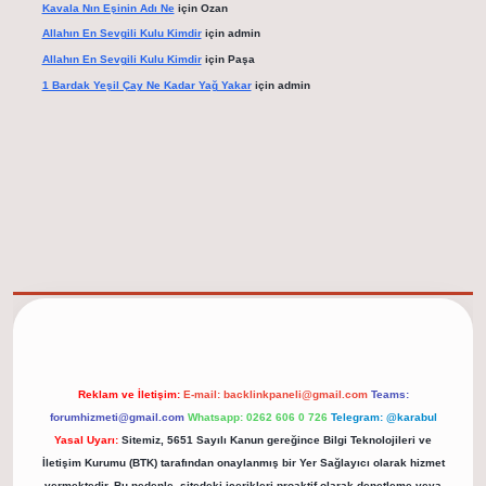
Kavala Nın Eşinin Adı Ne
için
Ozan
Allahın En Sevgili Kulu Kimdir
için
admin
Allahın En Sevgili Kulu Kimdir
için
Paşa
1 Bardak Yeşil Çay Ne Kadar Yağ Yakar
için
admin
elexbet güncel adresi
https://tulipbett.net/
Reklam ve İletişim:
E-mail:
backlinkpaneli@gmail.com
Teams:
forumhizmeti@gmail.com
Whatsapp: 0262 606 0 726
Telegram: @karabul
Yasal Uyarı:
Sitemiz, 5651 Sayılı Kanun gereğince Bilgi Teknolojileri ve
İletişim Kurumu (BTK) tarafından onaylanmış bir Yer Sağlayıcı olarak hizmet
vermektedir. Bu nedenle, sitedeki içerikleri proaktif olarak denetleme veya