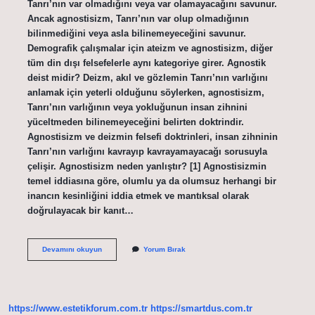
Tanrı’nın var olmadığını veya var olamayacağını savunur.
Ancak agnostisizm, Tanrı’nın var olup olmadığının
bilinmediğini veya asla bilinemeyeceğini savunur.
Demografik çalışmalar için ateizm ve agnostisizm, diğer
tüm din dışı felsefelerle aynı kategoriye girer. Agnostik
deist midir? Deizm, akıl ve gözlemin Tanrı’nın varlığını
anlamak için yeterli olduğunu söylerken, agnostisizm,
Tanrı’nın varlığının veya yokluğunun insan zihnini
yüceltmeden bilinemeyeceğini belirten doktrindir.
Agnostisizm ve deizmin felsefi doktrinleri, insan zihninin
Tanrı’nın varlığını kavrayıp kavrayamayacağı sorusuyla
çelişir. Agnostisizm neden yanlıştır? [1] Agnostisizmin
temel iddiasına göre, olumlu ya da olumsuz herhangi bir
inancın kesinliğini iddia etmek ve mantıksal olarak
doğrulayacak bir kanıt…
Agnostisizm
Devamını okuyun
Yorum Bırak
Hangi
Dine
Mensup
https://www.estetikforum.com.tr
https://smartdus.com.tr