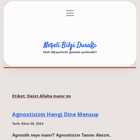
menüyü
Anasayfa
Gizlilik Politikası
Yasal Uyarı
aç
Hakkımızda
Neşeli Bilgi Durağı
Hızlı hikayelerle gününü şenlendir!
Etiket:
Deist Allaha inanır mı
Agnostisizm Hangi Dine Mensup
Tarih: Ekim 28, 2024
Agnostik neye inanır? Agnostisizm Tanımı Ateizm,