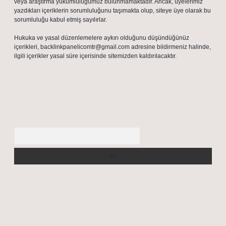
veya araştırma yükümlülüğümüz bulunmamaktadır. Ancak, üyelerimiz
yazdıkları içeriklerin sorumluluğunu taşımakta olup, siteye üye olarak bu
sorumluluğu kabul etmiş sayılırlar.
Hukuka ve yasal düzenlemelere aykırı olduğunu düşündüğünüz
içerikleri,
backlinkpanelicomtr@gmail.com
adresine bildirmeniz halinde,
ilgili içerikler yasal süre içerisinde sitemizden kaldırılacaktır.
Arama