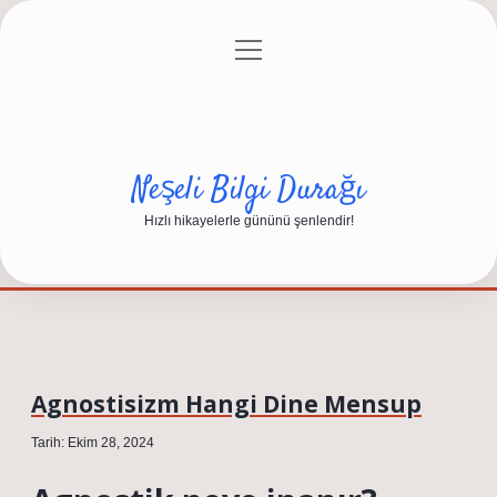
menüyü
Anasayfa
Gizlilik Politikası
Yasal Uyarı
aç
Hakkımızda
Neşeli Bilgi Durağı
Hızlı hikayelerle gününü şenlendir!
Agnostisizm Hangi Dine Mensup
Tarih: Ekim 28, 2024