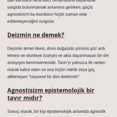
dair kanıtların ikna edici olmamasına dayanarak
yargıda bulunmamak anlamına gelirken, güçlü
agnostisizm bu kanıtların hiçbir zaman elde
edilemeyeceğini vurgular.
Deizmin ne demek?
Deizmin temel ilkesi, dinin doğaüstü yönünü göz ardı
etmesi ve otoriteye (vahye) ve akla dayanmayan bir din
anlayışını benimsemesidir. Tanrı’yı ​​yalnızca ilk neden
olarak kabul eden ve ona hiçbir nitelik veya güç
atfetmeyen “rasyonel bir dini doktrindir”.
Agnostisizm epistemolojik bir
tavır mıdır?
Sonuç olarak, bir kişi epistemolojik anlamda agnostik