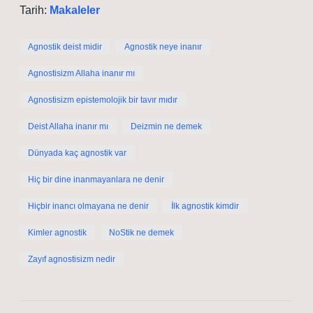
Tarih:
Makaleler
Agnostik deist midir
Agnostik neye inanır
Agnostisizm Allaha inanır mı
Agnostisizm epistemolojik bir tavır mıdır
Deist Allaha inanır mı
Deizmin ne demek
Dünyada kaç agnostik var
Hiç bir dine inanmayanlara ne denir
Hiçbir inancı olmayana ne denir
İlk agnostik kimdir
Kimler agnostik
NoStik ne demek
Zayıf agnostisizm nedir