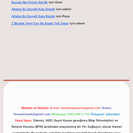
Kavala Nın Eşinin Adı Ne
için
Ozan
Allahın En Sevgili Kulu Kimdir
için
admin
Allahın En Sevgili Kulu Kimdir
için
Paşa
1 Bardak Yeşil Çay Ne Kadar Yağ Yakar
için
admin
elexbet güncel adresi
https://tulipbett.net/
Reklam ve İletişim:
E-mail:
backlinkpaneli@gmail.com
Teams:
forumhizmeti@gmail.com
Whatsapp: 0262 606 0 726
Telegram: @karabul
Yasal Uyarı:
Sitemiz, 5651 Sayılı Kanun gereğince Bilgi Teknolojileri ve
İletişim Kurumu (BTK) tarafından onaylanmış bir Yer Sağlayıcı olarak hizmet
vermektedir. Bu nedenle, sitedeki içerikleri proaktif olarak denetleme veya