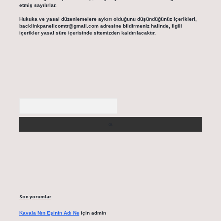
etmiş sayılırlar.
Hukuka ve yasal düzenlemelere aykırı olduğunu düşündüğünüz içerikleri,
backlinkpanelicomtr@gmail.com
adresine bildirmeniz halinde, ilgili
içerikler yasal süre içerisinde sitemizden kaldırılacaktır.
Arama
Son yorumlar
Kavala Nın Eşinin Adı Ne
için
admin