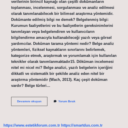
verilerinin birincil kaynağı olan çeşitli dokümanların
toplanması, incelenmesi, sorgulanması ve analiz edilmesi
olarak tanımlanabilecek bir bilimsel araştırma yöntemidir.
Dokümante edilmiş bilgi ne demek? Belgelenmiş bilgi:
Kurumun faaliyetlerini ve bu faaliyetlerin gereksinimlerini
tanımlayan veya belgelendiren ve kullanıcıların
bilgilendirme amacıyla kullanabileceği yazılı veya görsel
yardımcılar. Doküman tarama yöntemi nedir? Belge analiz
yöntemleri, fiziksel kaynakların sınırlarını belirlemek,
kategorize etmek, araştırmak ve yorumlamak için kullanılan
teknikler olarak tanımlanmaktadır15. Döküman incelemesi
nitel mi nicel mi? Belge analizi, yazılı belgelerin içeriğini
dikkatli ve sistematik bir şekilde analiz eden nitel bir
araştırma yöntemidir (Wach, 2013). Kaç çeşit doküman
vardır? Belge türleri…
Doküman
Devamını okuyun
Yorum Bırak
Incelemesi
Ne
Demek
https://www.estetikforum.com.tr
https://smartdus.com.tr