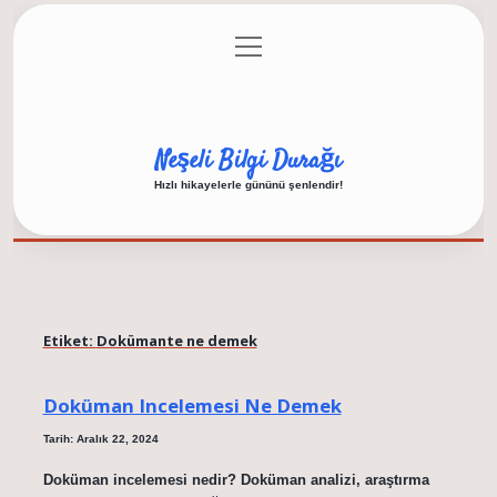
menüyü
Anasayfa
Gizlilik Politikası
Yasal Uyarı
aç
Hakkımızda
Neşeli Bilgi Durağı
Hızlı hikayelerle gününü şenlendir!
Etiket:
Dokümante ne demek
Doküman Incelemesi Ne Demek
Tarih: Aralık 22, 2024
Doküman incelemesi nedir? Doküman analizi, araştırma