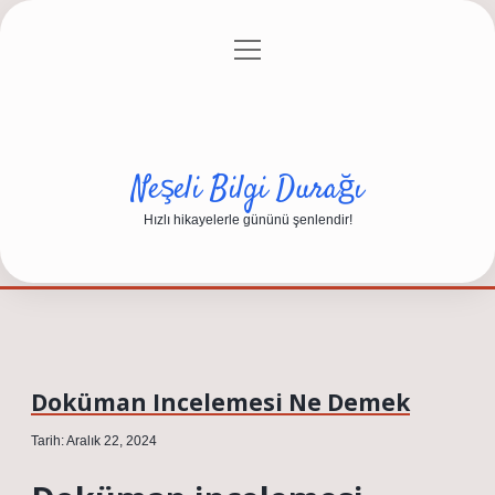
menüyü
Anasayfa
Gizlilik Politikası
Yasal Uyarı
aç
Hakkımızda
Neşeli Bilgi Durağı
Hızlı hikayelerle gününü şenlendir!
Doküman Incelemesi Ne Demek
Tarih: Aralık 22, 2024