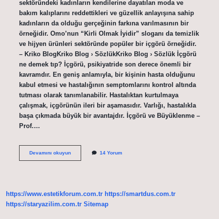
sektöründeki kadınların kendilerine dayatılan moda ve
bakım kalıplarını reddettikleri ve güzellik anlayışına sahip
kadınların da olduğu gerçeğinin farkına varılmasının bir
örneğidir. Omo’nun “Kirli Olmak İyidir” sloganı da temizlik
ve hijyen ürünleri sektöründe popüler bir içgörü örneğidir.
– Kriko BlogKriko Blog › SözlükKriko Blog › Sözlük İçgörü
ne demek tıp? İçgörü, psikiyatride son derece önemli bir
kavramdır. En geniş anlamıyla, bir kişinin hasta olduğunu
kabul etmesi ve hastalığının semptomlarını kontrol altında
tutması olarak tanımlanabilir. Hastalıktan kurtulmaya
çalışmak, içgörünün ileri bir aşamasıdır. Varlığı, hastalıkla
başa çıkmada büyük bir avantajdır. İçgörü ve Büyüklenme –
Prof.…
İÇ
Devamını okuyun
14 Yorum
Göre
Ne
Demek
https://www.estetikforum.com.tr
https://smartdus.com.tr
https://staryazilim.com.tr
Sitemap