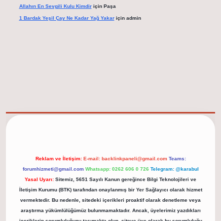
Allahın En Sevgili Kulu Kimdir
için
Paşa
1 Bardak Yeşil Çay Ne Kadar Yağ Yakar
için
admin
elexbet güncel adresi
https://tulipbett.net/
Reklam ve İletişim:
E-mail:
backlinkpaneli@gmail.com
Teams:
forumhizmeti@gmail.com
Whatsapp: 0262 606 0 726
Telegram: @karabul
Yasal Uyarı:
Sitemiz, 5651 Sayılı Kanun gereğince Bilgi Teknolojileri ve
İletişim Kurumu (BTK) tarafından onaylanmış bir Yer Sağlayıcı olarak hizmet
vermektedir. Bu nedenle, sitedeki içerikleri proaktif olarak denetleme veya
araştırma yükümlülüğümüz bulunmamaktadır. Ancak, üyelerimiz yazdıkları
içeriklerin sorumluluğunu taşımakta olup, siteye üye olarak bu sorumluluğu