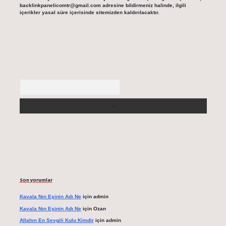
backlinkpanelicomtr@gmail.com
adresine bildirmeniz halinde, ilgili
içerikler yasal süre içerisinde sitemizden kaldırılacaktır.
Arama
Son yorumlar
Kavala Nın Eşinin Adı Ne
için
admin
Kavala Nın Eşinin Adı Ne
için
Ozan
Allahın En Sevgili Kulu Kimdir
için
admin