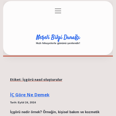
menüyü
Anasayfa
Gizlilik Politikası
Yasal Uyarı
aç
Hakkımızda
Neşeli Bilgi Durağı
Hızlı hikayelerle gününü şenlendir!
Etiket:
İçgörü nasıl oluşturulur
İÇ Göre Ne Demek
Tarih: Eylül 24, 2024
İçgörü nedir örnek? Örneğin, kişisel bakım ve kozmetik