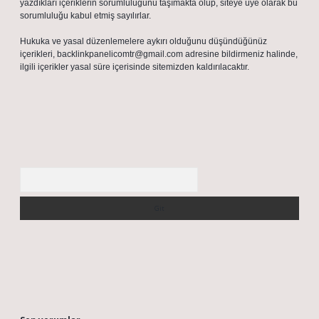
yazdıkları içeriklerin sorumluluğunu taşımakta olup, siteye üye olarak bu
sorumluluğu kabul etmiş sayılırlar.
Hukuka ve yasal düzenlemelere aykırı olduğunu düşündüğünüz
içerikleri,
backlinkpanelicomtr@gmail.com
adresine bildirmeniz halinde,
ilgili içerikler yasal süre içerisinde sitemizden kaldırılacaktır.
Arama