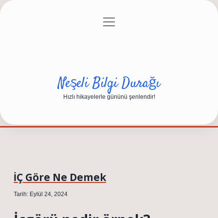
menüyü
Anasayfa
Gizlilik Politikası
Yasal Uyarı
aç
Hakkımızda
Neşeli Bilgi Durağı
Hızlı hikayelerle gününü şenlendir!
İÇ Göre Ne Demek
Tarih: Eylül 24, 2024