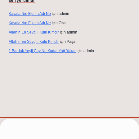
Son yorumlar
Kavala Nın Eşinin Adı Ne
için
admin
Kavala Nın Eşinin Adı Ne
için
Ozan
Allahın En Sevgili Kulu Kimdir
için
admin
Allahın En Sevgili Kulu Kimdir
için
Paşa
1 Bardak Yeşil Çay Ne Kadar Yağ Yakar
için
admin
 güncel adresi
https://tulipbett.net/