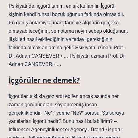
Psikiyatride, içgörü tanımı en sık kullanılır. İçgörü,
kişinin kendi ruhsal bozukluğunun farkında olmasıdır.
En geniş anlamıyla, inançların ve algıların gerçekçi
olmayabileceğinin, semptoma neyin sebep olduğunun,
ilişkileri nasıl etkilediğinin ve tedavi gerektiğinin
farkında olmak anlamına gelir. Psikiyatri uzmanı Prof.
Dr. Adnan CANSEVER › … Psikiyatri uzmanı Prof. Dr.
Adnan CANSEVER › …
İçgörüler ne demek?
İçgörüler, sıklıkla göz ardı edilen ancak aslında her
zaman görünür olan, söylenmemiş insan
gerçeklikleridir. “Ne?” yerine “Ne?” sorusu. Şu soruyu
yanıtlarlar: İçgörü nedir? Bunu nasıl bulabilirim? –
Influencer AgencyInfluencer Agency › Brand › icgoru-
nedir-n…Influencer Agency › Brand › icgoru-nedir-n…