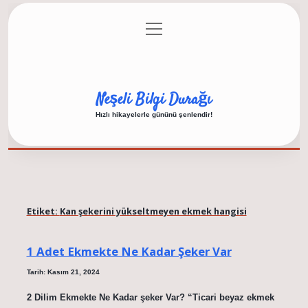
menüyü
Anasayfa
Gizlilik Politikası
Yasal Uyarı
aç
Hakkımızda
Neşeli Bilgi Durağı
Hızlı hikayelerle gününü şenlendir!
Etiket:
Kan şekerini yükseltmeyen ekmek hangisi
1 Adet Ekmekte Ne Kadar Şeker Var
Tarih: Kasım 21, 2024
2 Dilim Ekmekte Ne Kadar şeker Var? “Ticari beyaz ekmek