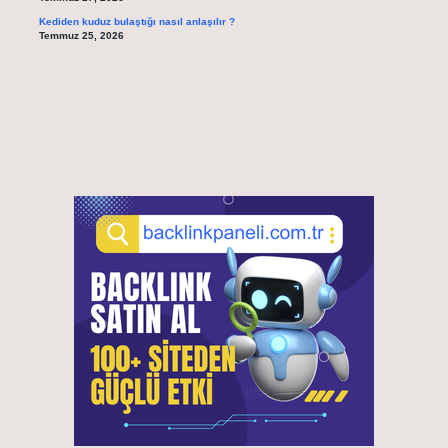
Kediden kuduz bulaştığı nasıl anlaşılır ?
Temmuz 25, 2026