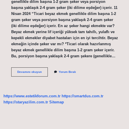
genellikle dilim başına 1-2 gram şeker veya porsiyon
başına yaklaşık 2-4 gram şeker (iki dilime eşdeğer) içerir. 11
Nisan 2024 “Ticari beyaz ekmek genellikle dilim başına 1-2
gram şeker veya porsiyon başına yaklaşık 2-4 gram şeker
(iki dilime eşdeğer) içerir. En az şeker hangi ekmekte var?
Beyaz ekmek yerine lif içeriği yüksek tam tahıllı, yulaflı ve
kepekli ekmekler diyabet hastaları için en iyi tercihtir. Beyaz
ekmeğin içinde şeker var mı? *Ticari olarak hazırlanmış
beyaz ekmek genellikle dilim başına 1-2 gram şeker içerir.
Bu, porsiyon başına yaklaşık 2-4 gram şekere (genellikle…
1
Devamını okuyun
Yorum Bırak
Adet
Ekmekte
Ne
Kadar
Şeker
https://www.estetikforum.com.tr
https://smartdus.com.tr
Var
https://staryazilim.com.tr
Sitemap