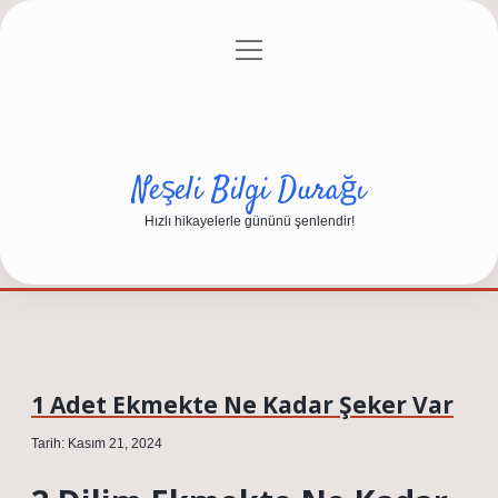
menüyü
Anasayfa
Gizlilik Politikası
Yasal Uyarı
aç
Hakkımızda
Neşeli Bilgi Durağı
Hızlı hikayelerle gününü şenlendir!
1 Adet Ekmekte Ne Kadar Şeker Var
Tarih: Kasım 21, 2024