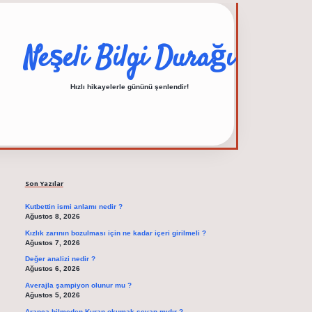
Neşeli Bilgi Durağı
Hızlı hikayelerle gününü şenlendir!
Sidebar
elexbet güncel adres
Son Yazılar
Kutbettin ismi anlamı nedir ?
Ağustos 8, 2026
Kızlık zarının bozulması için ne kadar içeri girilmeli ?
Ağustos 7, 2026
Değer analizi nedir ?
Ağustos 6, 2026
Averajla şampiyon olunur mu ?
Ağustos 5, 2026
Arapça bilmeden Kuran okumak sevap mıdır ?