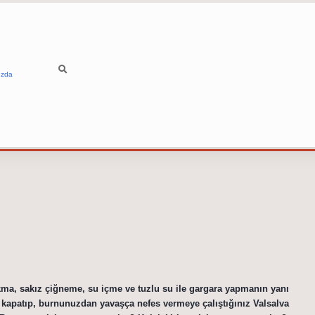
ızda
kma, sakız çiğneme, su içme ve tuzlu su ile gargara yapmanın yanı
ı kapatıp, burnunuzdan yavaşça nefes vermeye çalıştığınız Valsalva