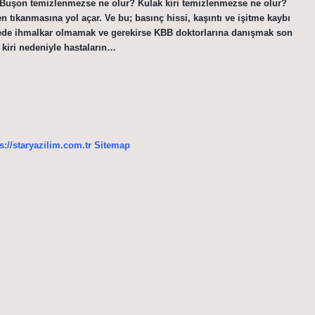
r. Buşon temizlenmezse ne olur? Kulak kiri temizlenmezse ne olur?
 tıkanmasına yol açar. Ve bu; basınç hissi, kaşıntı ve işitme kaybı
emede ihmalkar olmamak ve gerekirse KBB doktorlarına danışmak son
 kiri nedeniyle hastaların…
s://staryazilim.com.tr
Sitemap