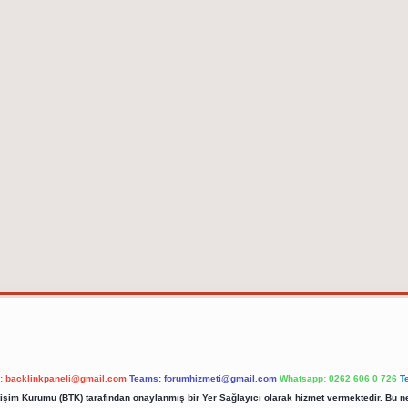
l:
backlinkpaneli@gmail.com
Teams:
forumhizmeti@gmail.com
Whatsapp: 0262 606 0 726
T
etişim Kurumu (BTK) tarafından onaylanmış bir Yer Sağlayıcı olarak hizmet vermektedir. Bu ne