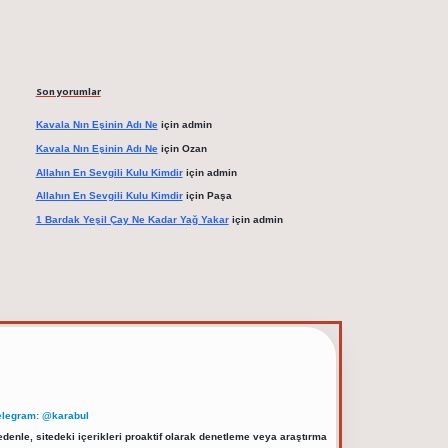
Son yorumlar
Kavala Nın Eşinin Adı Ne
için
admin
Kavala Nın Eşinin Adı Ne
için
Ozan
Allahın En Sevgili Kulu Kimdir
için
admin
Allahın En Sevgili Kulu Kimdir
için
Paşa
1 Bardak Yeşil Çay Ne Kadar Yağ Yakar
için
admin
elegram: @karabul
denle, sitedeki içerikleri proaktif olarak denetleme veya araştırma