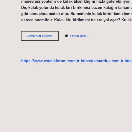
manevrası yöntemi de kulak tıkanıklığını hızla giderebiliyo
Dış kulak yolunda kulak kiri birikmesi bazen kulağın tamamen
gibi sonuçlara neden olur. Bu nedenle kulak kirini temizl
derece önemlidir. Kulak kiri birikmesi nelere yol açar? Kulak
Buşon
Devamını okuyun
Yorum Bırak
Neden
Birikir
https://www.estetikforum.com.tr
https://smartdus.com.tr
http