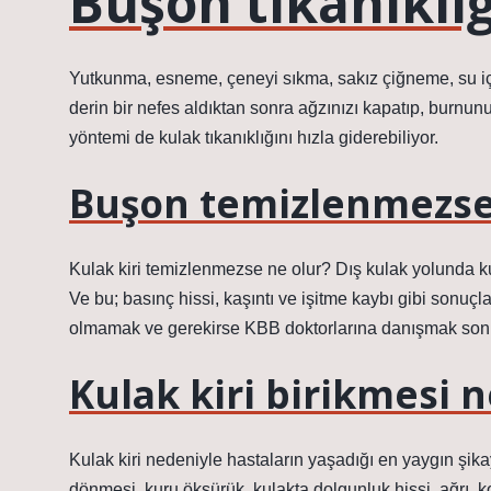
Buşon tıkanıklığ
Yutkunma, esneme, çeneyi sıkma, sakız çiğneme, su iç
derin bir nefes aldıktan sonra ağzınızı kapatıp, burn
yöntemi de kulak tıkanıklığını hızla giderebiliyor.
Buşon temizlenmezse
Kulak kiri temizlenmezse ne olur? Dış kulak yolunda k
Ve bu; basınç hissi, kaşıntı ve işitme kaybı gibi sonuç
olmamak ve gerekirse KBB doktorlarına danışmak son 
Kulak kiri birikmesi n
Kulak kiri nedeniyle hastaların yaşadığı en yaygın şikay
dönmesi, kuru öksürük, kulakta dolgunluk hissi, ağrı, kok