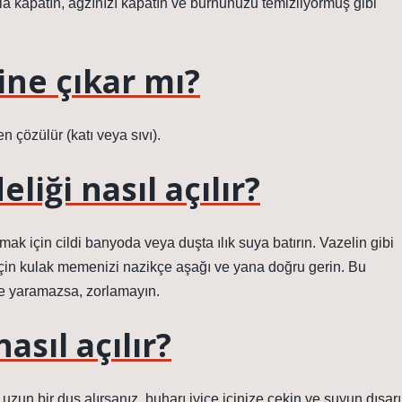
la kapatın, ağzınızı kapatın ve burnunuzu temizliyormuş gibi
ine çıkar mı?
n çözülür (katı veya sıvı).
iği nasıl açılır?
 için cildi banyoda veya duşta ılık suya batırın. Vazelin gibi
için kulak memenizi nazikçe aşağı ve yana doğru gerin. Bu
şe yaramazsa, zorlamayın.
sıl açılır?
uzun bir duş alırsanız, buharı iyice içinize çekin ve suyun dışarı