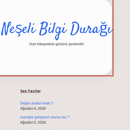
Neşeli Bilgi Durağı
Hızlı hikayelerle gününü şenlendir!
Sidebar
elexbet güncel adresi
https://tulipbett.
Son Yazılar
Değer analizi nedir ?
Ağustos 6, 2026
Averajla şampiyon olunur mu ?
Ağustos 5, 2026