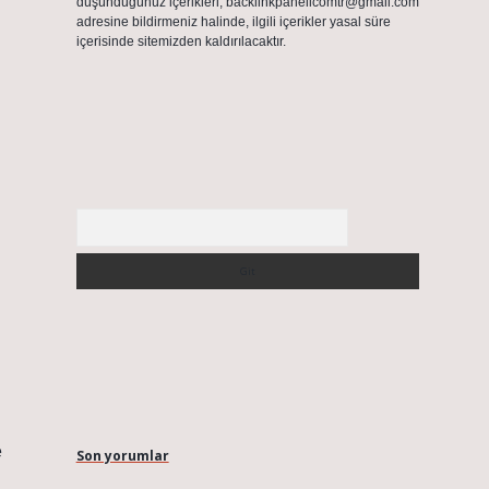
düşündüğünüz içerikleri,
backlinkpanelicomtr@gmail.com
adresine bildirmeniz halinde, ilgili içerikler yasal süre
içerisinde sitemizden kaldırılacaktır.
Arama
e
Son yorumlar