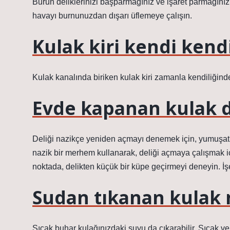
Burun deliklerinizi başparmağınız ve işaret parmağınız
havayı burnunuzdan dışarı üflemeye çalışın.
Kulak kiri kendi kend
Kulak kanalında biriken kulak kiri zamanla kendiliğinde
Evde kapanan kulak del
Deliği nazikçe yeniden açmayı denemek için, yumuşatmak
nazik bir merhem kullanarak, deliği açmaya çalışmak 
noktada, delikten küçük bir küpe geçirmeyi deneyin. İ
Sudan tıkanan kulak na
Sıcak buhar kulağınızdaki suyu da çıkarabilir. Sıcak ve 