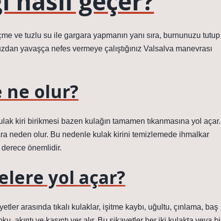
ı nasıl geçer?
me ve tuzlu su ile gargara yapmanın yanı sıra, burnunuzu tutup
unuzdan yavaşça nefes vermeye çalıştığınız Valsalva manevrası
 ne olur?
ulak kiri birikmesi bazen kulağın tamamen tıkanmasına yol açar.
lara neden olur. Bu nedenle kulak kirini temizlemede ihmalkar
derece önemlidir.
elere yol açar?
etler arasında tıkalı kulaklar, işitme kaybı, uğultu, çınlama, baş
u, akıntı ve kaşıntı yer alır. Bu şikayetler her iki kulakta veya bi