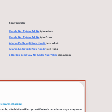
Son yorumlar
Kavala Nın Eşinin Adı Ne
için
admin
Kavala Nın Eşinin Adı Ne
için
Ozan
Allahın En Sevgili Kulu Kimdir
için
admin
Allahın En Sevgili Kulu Kimdir
için
Paşa
1 Bardak Yeşil Çay Ne Kadar Yağ Yakar
için
admin
elegram: @karabul
denle, sitedeki içerikleri proaktif olarak denetleme veya araştırma