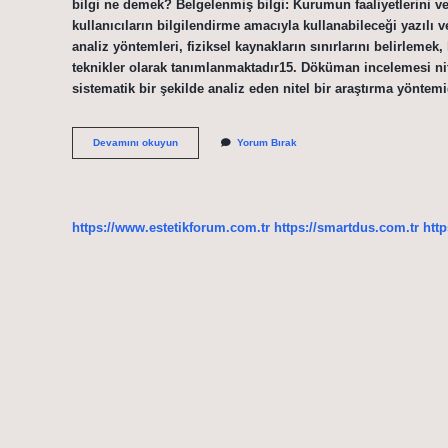
bilgi ne demek? Belgelenmiş bilgi: Kurumun faaliyetlerini ve
kullanıcıların bilgilendirme amacıyla kullanabileceği yazıl
analiz yöntemleri, fiziksel kaynakların sınırlarını belirleme
teknikler olarak tanımlanmaktadır15. Döküman incelemesi nitel
sistematik bir şekilde analiz eden nitel bir araştırma yönte
Doküman
Devamını okuyun
Yorum Bırak
Incelemesi
Ne
Demek
https://www.estetikforum.com.tr
https://smartdus.com.tr
http