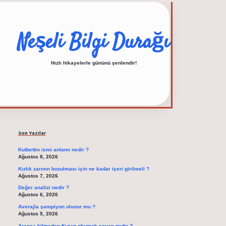
Neşeli Bilgi Durağı
Hızlı hikayelerle gününü şenlendir!
Sidebar
elexbet güncel adres
Son Yazılar
Kutbettin ismi anlamı nedir ?
Ağustos 8, 2026
Kızlık zarının bozulması için ne kadar içeri girilmeli ?
Ağustos 7, 2026
Değer analizi nedir ?
Ağustos 6, 2026
Averajla şampiyon olunur mu ?
Ağustos 5, 2026
Arapça bilmeden Kuran okumak sevap mıdır ?