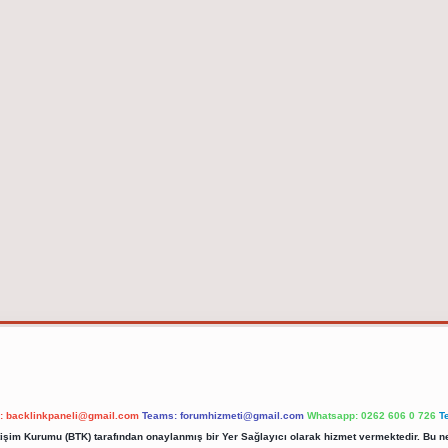
l:
backlinkpaneli@gmail.com
Teams:
forumhizmeti@gmail.com
Whatsapp: 0262 606 0 726
T
etişim Kurumu (BTK) tarafından onaylanmış bir Yer Sağlayıcı olarak hizmet vermektedir. Bu ne