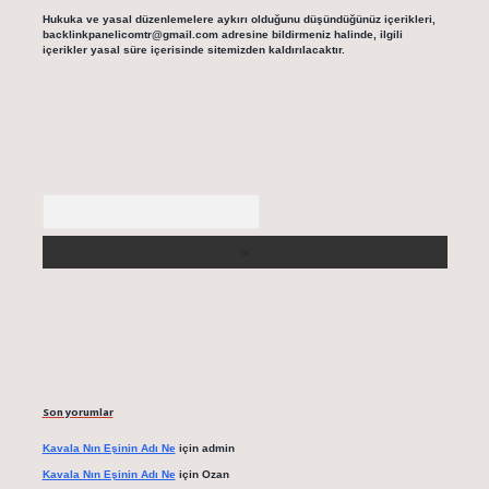
Hukuka ve yasal düzenlemelere aykırı olduğunu düşündüğünüz içerikleri,
backlinkpanelicomtr@gmail.com
adresine bildirmeniz halinde, ilgili
içerikler yasal süre içerisinde sitemizden kaldırılacaktır.
Arama
Son yorumlar
Kavala Nın Eşinin Adı Ne
için
admin
Kavala Nın Eşinin Adı Ne
için
Ozan