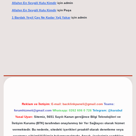
Allahın En Sevgili Kulu Kimdir
için
admin
Allahın En Sevgili Kulu Kimdir
için
Paşa
1 Bardak Yeşil Çay Ne Kadar Yağ Yakar
için
admin
elexbet güncel adresi
https://tulipbett.net/
Reklam ve İletişim:
E-mail:
backlinkpaneli@gmail.com
Teams:
forumhizmeti@gmail.com
Whatsapp: 0262 606 0 726
Telegram: @karabul
Yasal Uyarı:
Sitemiz, 5651 Sayılı Kanun gereğince Bilgi Teknolojileri ve
İletişim Kurumu (BTK) tarafından onaylanmış bir Yer Sağlayıcı olarak hizmet
vermektedir. Bu nedenle, sitedeki içerikleri proaktif olarak denetleme veya
araştırma yükümlülüğümüz bulunmamaktadır. Ancak, üyelerimiz yazdıkları