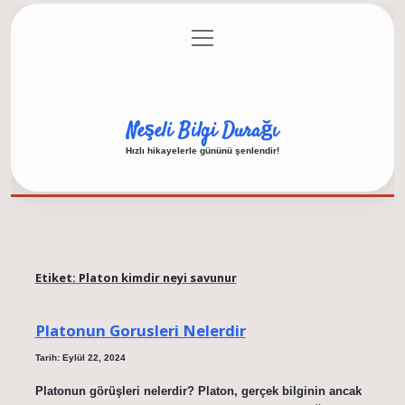
menüyü
Anasayfa
Gizlilik Politikası
Yasal Uyarı
aç
Hakkımızda
Neşeli Bilgi Durağı
Hızlı hikayelerle gününü şenlendir!
Etiket:
Platon kimdir neyi savunur
Platonun Gorusleri Nelerdir
Tarih: Eylül 22, 2024
Platonun görüşleri nelerdir? Platon, gerçek bilginin ancak