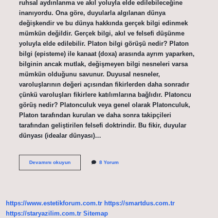
ruhsal aydınlanma ve akıl yoluyla elde edilebileceğine
inanıyordu. Ona göre, duyularla algılanan dünya
değişkendir ve bu dünya hakkında gerçek bilgi edinmek
mümkün değildir. Gerçek bilgi, akıl ve felsefi düşünme
yoluyla elde edilebilir. Platon bilgi görüşü nedir? Platon
bilgi (episteme) ile kanaat (doxa) arasında ayrım yaparken,
bilginin ancak mutlak, değişmeyen bilgi nesneleri varsa
mümkün olduğunu savunur. Duyusal nesneler,
varoluşlarının değeri açısından fikirlerden daha sonradır
çünkü varoluşları fikirlere katılımlarına bağlıdır. Platoncu
görüş nedir? Platonculuk veya genel olarak Platonculuk,
Platon tarafından kurulan ve daha sonra takipçileri
tarafından geliştirilen felsefi doktrindir. Bu fikir, duyular
dünyası (idealar dünyası)…
Platonun
Devamını okuyun
8 Yorum
Gorusleri
Nelerdir
https://www.estetikforum.com.tr
https://smartdus.com.tr
https://staryazilim.com.tr
Sitemap