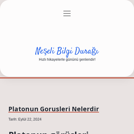
menüyü
Anasayfa
Gizlilik Politikası
Yasal Uyarı
aç
Hakkımızda
Neşeli Bilgi Durağı
Hızlı hikayelerle gününü şenlendir!
Platonun Gorusleri Nelerdir
Tarih: Eylül 22, 2024