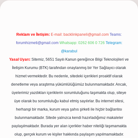
t güncel adresi
https://tulipbett.net/
Reklam ve İletişim:
E-mail:
backlinkpaneli@gmail.com
Teams:
forumhizmeti@gmail.com
Whatsapp: 0262 606 0 726
Telegram:
@karabul
Yasal Uyarı:
Sitemiz, 5651 Sayılı Kanun gereğince Bilgi Teknolojileri ve
İletişim Kurumu (BTK) tarafından onaylanmış bir Yer Sağlayıcı olarak
hizmet vermektedir. Bu nedenle, sitedeki içerikleri proaktif olarak
denetleme veya araştırma yükümlülüğümüz bulunmamaktadır. Ancak,
üyelerimiz yazdıkları içeriklerin sorumluluğunu taşımakta olup, siteye
üye olarak bu sorumluluğu kabul etmiş sayılırlar. Bu internet sitesi,
herhangi bir marka, kurum veya şahıs şirketi ile hiçbir bağlantısı
bulunmamaktadır. Sitede yalnızca kendi hazırladığımız makaleler
paylaşılmaktadır. Burada yer alan içerikler haber niteliği taşımamakta
olup, gerçek kurum ve kişiler hakkında paylaşım yapılmamaktadır.