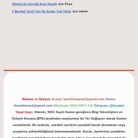
Allahın En Sevgili Kulu Kimdir
için
Paşa
1 Bardak Yeşil Çay Ne Kadar Yağ Yakar
için
admin
elexbet güncel adresi
https://tulipbett.net/
Reklam ve İletişim:
E-mail:
backlinkpaneli@gmail.com
Teams:
forumhizmeti@gmail.com
Whatsapp: 0262 606 0 726
Telegram: @karabul
Yasal Uyarı:
Sitemiz, 5651 Sayılı Kanun gereğince Bilgi Teknolojileri ve
İletişim Kurumu (BTK) tarafından onaylanmış bir Yer Sağlayıcı olarak hizmet
vermektedir. Bu nedenle, sitedeki içerikleri proaktif olarak denetleme veya
araştırma yükümlülüğümüz bulunmamaktadır. Ancak, üyelerimiz yazdıkları
içeriklerin sorumluluğunu taşımakta olup, siteye üye olarak bu sorumluluğu