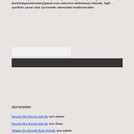
backlinkpanelicomtr@gmail.com
adresine bildirmeniz halinde, ilgili
içerikler yasal süre içerisinde sitemizden kaldırılacaktır.
Arama
Son yorumlar
Kavala Nın Eşinin Adı Ne
için
admin
Kavala Nın Eşinin Adı Ne
için
Ozan
Allahın En Sevgili Kulu Kimdir
için
admin