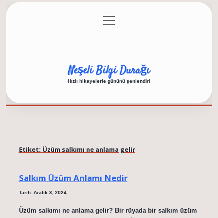
menüyü
Anasayfa
Gizlilik Politikası
Yasal Uyarı
aç
Hakkımızda
Neşeli Bilgi Durağı
Hızlı hikayelerle gününü şenlendir!
Etiket:
Üzüm salkımı ne anlama gelir
Salkım Üzüm Anlamı Nedir
Tarih: Aralık 3, 2024
Üzüm salkımı ne anlama gelir? Bir rüyada bir salkım üzüm