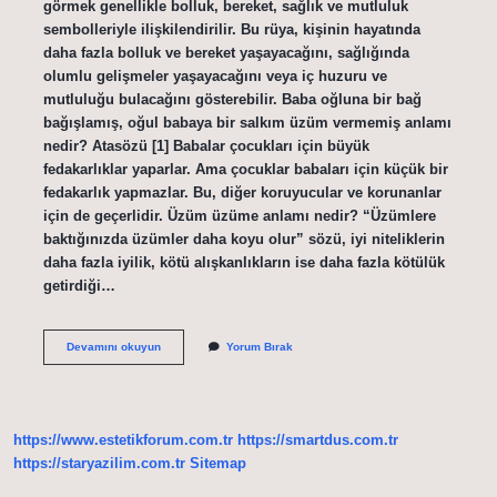
görmek genellikle bolluk, bereket, sağlık ve mutluluk
sembolleriyle ilişkilendirilir. Bu rüya, kişinin hayatında
daha fazla bolluk ve bereket yaşayacağını, sağlığında
olumlu gelişmeler yaşayacağını veya iç huzuru ve
mutluluğu bulacağını gösterebilir. Baba oğluna bir bağ
bağışlamış, oğul babaya bir salkım üzüm vermemiş anlamı
nedir? Atasözü [1] Babalar çocukları için büyük
fedakarlıklar yaparlar. Ama çocuklar babaları için küçük bir
fedakarlık yapmazlar. Bu, diğer koruyucular ve korunanlar
için de geçerlidir. Üzüm üzüme anlamı nedir? “Üzümlere
baktığınızda üzümler daha koyu olur” sözü, iyi niteliklerin
daha fazla iyilik, kötü alışkanlıkların ise daha fazla kötülük
getirdiği…
Salkım
Devamını okuyun
Yorum Bırak
Üzüm
Anlamı
Nedir
https://www.estetikforum.com.tr
https://smartdus.com.tr
https://staryazilim.com.tr
Sitemap